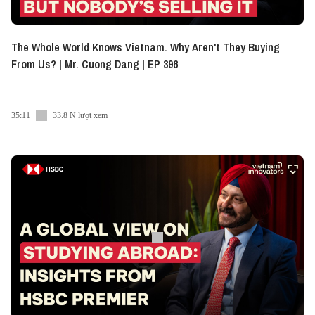
The Whole World Knows Vietnam. Why Aren't They Buying
From Us? | Mr. Cuong Dang | EP 396
35:11
33.8 N lượt xem