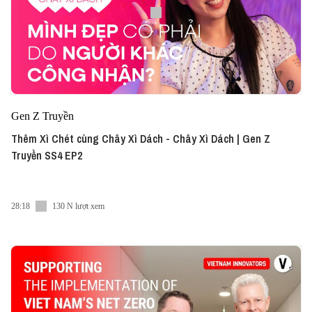
Gen Z Truyền
Thêm Xì Chét cùng Chây Xì Dách - Chây Xì Dách | Gen Z
Truyền SS4 EP2
28:18
130 N lượt xem