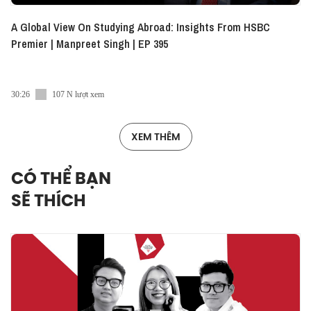
A Global View On Studying Abroad: Insights From HSBC
Premier | Manpreet Singh | EP 395
30:26
107 N lượt xem
XEM THÊM
CÓ THỂ BẠN
SẼ THÍCH