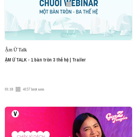
Ậm Ừ Talk
ẬM Ừ TALK - 1 bàn tròn 3 thế hệ | Trailer
01:18
4157 lượt xem