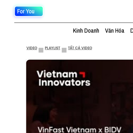
For You
Kinh Doanh
Văn Hóa
D
VIDEO
PLAYLIST
TẤT CẢ VIDEO