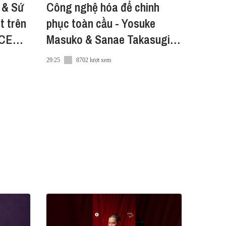
 & Sứ
Công nghệ hóa để chinh
t trên
phục toàn cầu - Yosuke
 CEO &
Masuko & Sanae Takasugi
of Pizza 4P'S
29:25
8702 lượt xem