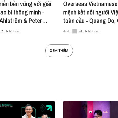
riển bền vững với giải
Overseas Vietnamese
ao bì thông minh -
mệnh kết nối người Việ
Ahlström & Peter
toàn cầu - Quang Do,
aard Ecolean Group
Founder
32.8 N lượt xem
47:46
24.3 N lượt xem
/
XEM THÊM
2510
kim-dzung-93711997/