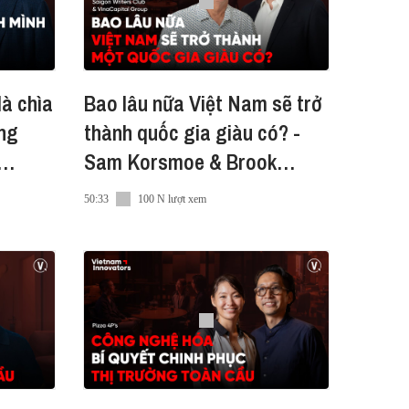
là chìa
Bao lâu nữa Việt Nam sẽ trở
.com/vn/bo-suu-tap/vietnam-
ăng
thành quốc gia giàu có? -
Sam Korsmoe & Brook
ảo
Taylor
50:33
100 N lượt xem