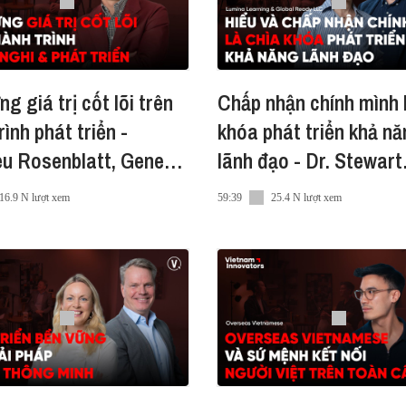
ng giá trị cốt lõi trên
Chấp nhận chính mình 
o nội dung trên Vietnam Innovators tại:
https://vietcetera
rình phát triển -
khóa phát triển khả n
u Rosenblatt, General
lãnh đạo - Dr. Stewart
er Minthacare
Desson & Ms. Cát Th
16.9 N lượt xem
59:39
25.4 N lượt xem
cast.
g tay xây dựng thương hiệu Việt đẳng cấp thế giới
n có thể cân nhắc donate tại:
om/vietcetera