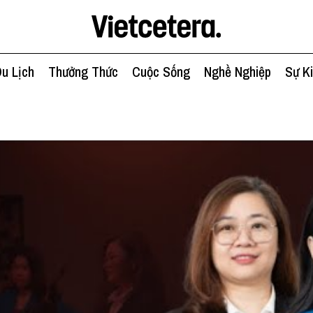
u Lịch
Thưởng Thức
Cuộc Sống
Nghề Nghiệp
Sự K