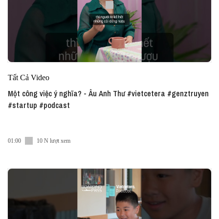
Tất Cả Video
Một công việc ý nghĩa? - Âu Anh Thư #vietcetera #genztruyen
#startup #podcast
01:00
10 N lượt xem