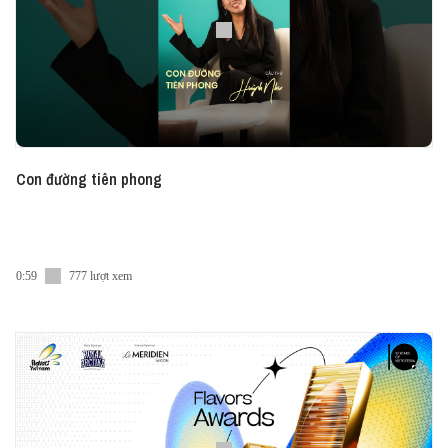
trình phát triển sự nghiệp giữa các thế hệ được mở
ra, nhìn thẳng, và cùng nhau gấp lại. Trở lại trong
diện mạo mới với sự phối hợp từ Vietcetera,
Onboardy & Upzi, Gấp Gap tiếp tục khai mở những
chủ đề được quan tâm hàng đầu, đồng hành cùng
người trẻ, từng bước gấp lại khoảng cách và tự tin
chạm đến sự nghiệp trong mơ của mình.
Con đường tiên phong
#GấpGap #Vietcetera #Onboardy #Upzi
0:59
777 lượt xem