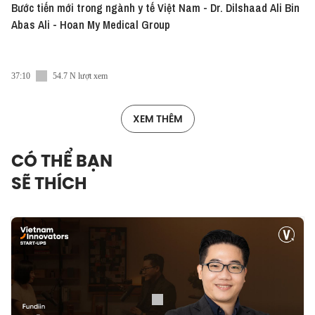
Bước tiến mới trong ngành y tế Việt Nam - Dr. Dilshaad Ali Bin
Abas Ali - Hoan My Medical Group
37:10
54.7 N lượt xem
XEM THÊM
CÓ THỂ BẠN
SẼ THÍCH