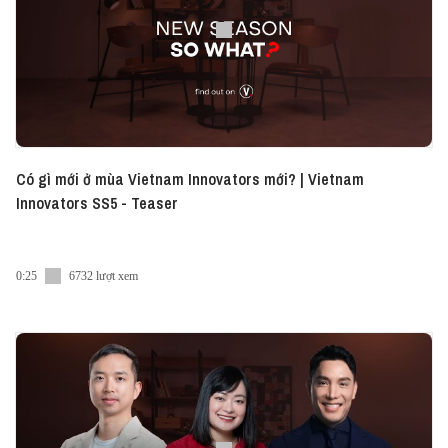
based in HCMC. Founded in 2013, Glints is used by
more than 1.5 million professionals and 30,000
organizations, including Gojek, Tokopedia, Starbucks
and Mediacorp. Glints offers a “full-stack” of services
for people who want to advance their careers
through community features and skills education. In
today’s episode of Vietnam Innovators, Bryan talks
Có gì mới ở mùa Vietnam Innovators mới? | Vietnam
about how Glints is helping companies, especially in
Innovators SS5 - Teaser
tech, cope with the regional talent shortage. Listen
to this episode at: ► Spotify: http://bit.ly/Vietnam-
Innovators-34-BryanLee-Spotify ► Apple Podcast:
0:25
6732 lượt xem
https://apple.co/3zWhMdE This episode is brought
to you by our health tech startup partner Jio Health.
They're best known for their doctors at home
services but offer much more than that. If you
haven't already, check out their mobile app on the
app store and google play for more, or drop by a
visit to their new smart clinic at M-plaza in HCMC.