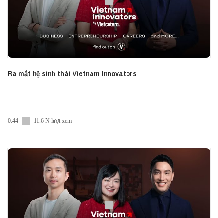
#Vietcetera_Podcast #Vietnam_Innovators_EN
#Vietcetera
Ra mắt hệ sinh thái Vietnam Innovators
0:44
11.6 N lượt xem