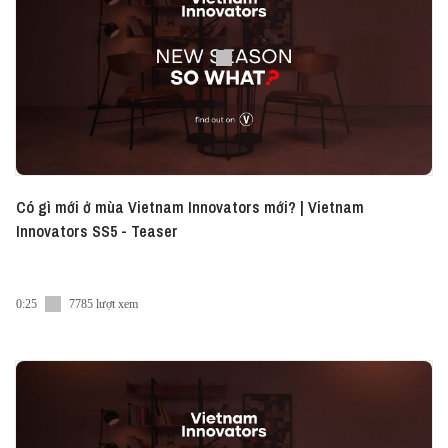
Spotify ► Apple Podcast: https://apple.co/3zWhMdE
Vietcetera đã có App dành cho iOS, mang đến trải
nghiệm đọc thật mượt mà các bài viết thú vị về Kinh
Doanh. Ngoài ra chức năng podcast sẽ sớm có mặt
trong tháng 7 ► Tải ngay về máy tại đây nhé:
https://bit.ly/Messenger-Vietcetera-App Tập
Podcast này được tài trợ bởi Jio Health Việt Nam,
một start up công nghệ chuyên về chăm sóc sức
khỏe. Jio Health nổi tiếng với đội ngũ y bác sĩ có trình
Có gì mới ở mùa Vietnam Innovators mới? | Vietnam
độ cao và nhiều kinh nghiệm, với các dịch vụ nổi trội
Innovators SS5 - Teaser
là Bác sĩ thăm khám tận nhà và Chương trình Chăm
sóc sức khỏe thành viên Jio Premium. Bạn có thể tải
app của Jio Health trên app store hoặc google play
0:25
7785 lượt xem
để kết nối với bác sĩ, hoặc đến Phòng khám Đa khoa
Cao cấp Jio Health tọa lạc tại Mplaza, 39 Lê Duẩn,
Q.1, TP. Hồ Chí Minh. --------------------- Bryan
Lee has been with Glints, a Singapore-based talent
connector platform, for just over 3 years, first in
Singapore, and then as Vietnam’s country manager