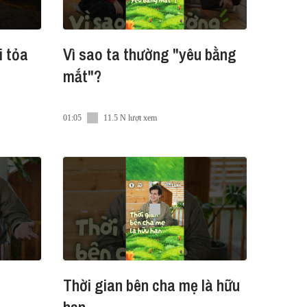
i tỏa
Vì sao ta thường "yêu bằng
mắt"?
01:05
11.5 N lượt xem
Thời gian bên cha mẹ là hữu