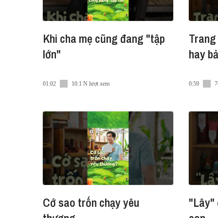
Khi cha mẹ cũng đang "tập
Trang 
lớn"
hay bả
01:02
10.1 N lượt xem
0:59
7
Cớ sao trốn chạy yêu
"Lây" 