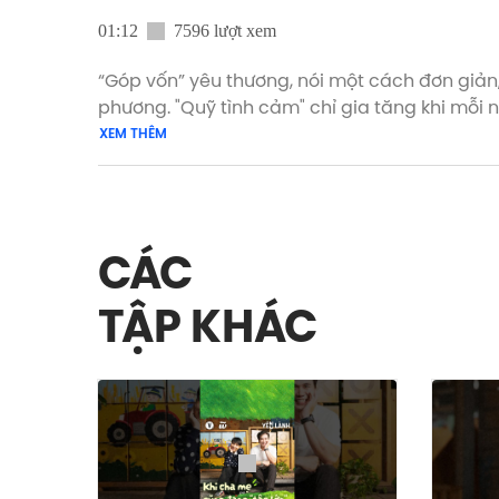
01:12
7596 lượt xem
“Góp vốn” yêu thương, nói một cách đơn giản,
phương. "Quỹ tình cảm" chỉ gia tăng khi mỗi 
dưỡng tình yêu họ dành cho mình.
XEM THÊM
Xem phiên bản đầy đủ của tập 4 Yêu Lành mùa
#YêuLành #Vietcetera_Podcast #YL_S5_4 #
CÁC
TẬP KHÁC