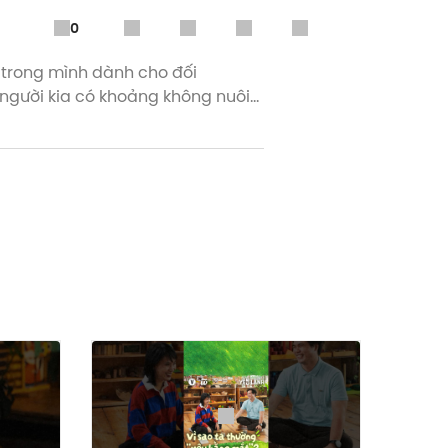
0
n trong mình dành cho đối
ể người kia có khoảng không nuôi
e Podcast.