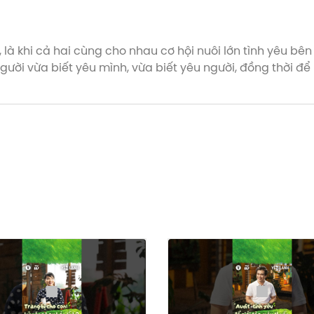
 là khi cả hai cùng cho nhau cơ hội nuôi lớn tình yêu bê
người vừa biết yêu mình, vừa biết yêu người, đồng thời đ
 5, trên Vietcetera Podcast, Youtube, Spotify hoặc Appl
Parenting