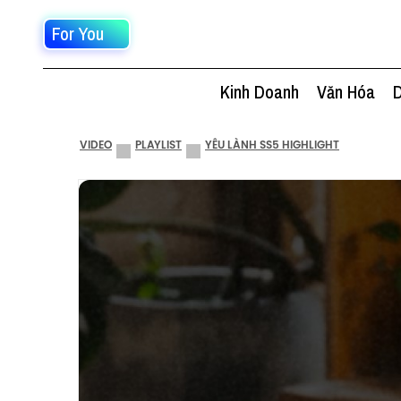
For You
Kinh Doanh
Văn Hóa
D
VIDEO
PLAYLIST
YÊU LÀNH SS5 HIGHLIGHT