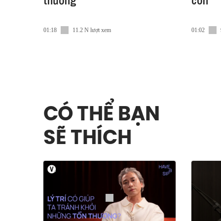
thương
con
01:18
11.2 N lượt xem
01:02
CÓ THỂ BẠN
SẼ THÍCH