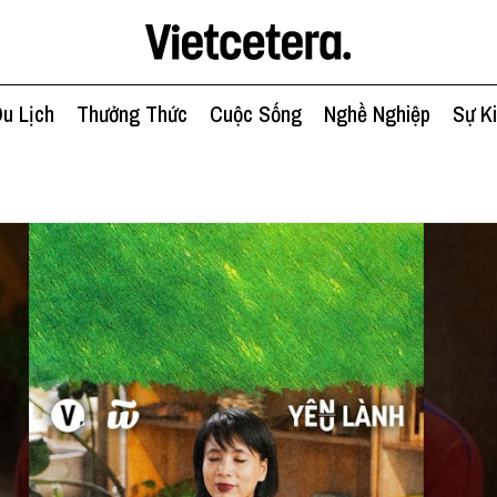
u Lịch
Thưởng Thức
Cuộc Sống
Nghề Nghiệp
Sự K