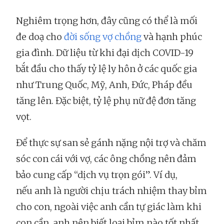
Nghiêm trọng hơn, đây cũng có thể là mối
đe doạ cho
đời sống vợ chồng
và hạnh phúc
gia đình. Dữ liệu từ khi đại dịch COVID-19
bắt đầu cho thấy tỷ lệ ly hôn ở các quốc gia
như Trung Quốc, Mỹ, Anh, Đức, Pháp đều
tăng lên. Đặc biệt, tỷ lệ phụ nữ đệ đơn tăng
vọt.
Để thực sự san sẻ gánh nặng nội trợ và chăm
sóc con cái với vợ, các ông chồng nên đảm
bảo cung cấp “dịch vụ trọn gói”. Ví dụ,
nếu anh là người chịu trách nhiệm thay bỉm
cho con, ngoài việc anh cần tự giác làm khi
con cần, anh nên biết loại bỉm nào tốt nhất