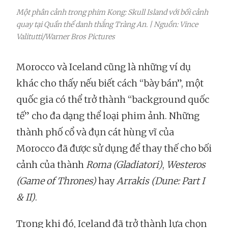
Một phân cảnh trong phim Kong: Skull Island với bối cảnh
quay tại Quần thể danh thắng Tràng An. | Nguồn: Vince
Valitutti/Warner Bros Pictures
Morocco và Iceland cũng là những ví dụ
khác cho thấy nếu biết cách “bày bán”, một
quốc gia có thể trở thành “background quốc
tế” cho đa dạng thể loại phim ảnh. Những
thành phố cổ và đụn cát hùng vĩ của
Morocco đã được sử dụng để thay thế cho bối
cảnh của thành
Roma (Gladiatori)
,
Westeros
(Game of Thrones)
hay
Arrakis (Dune: Part I
& II)
.
Trong khi đó, Iceland đã trở thành lựa chọn