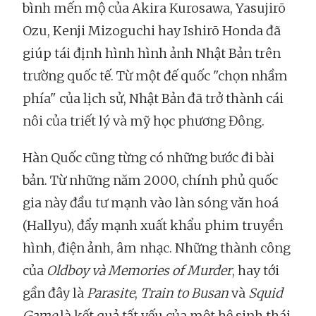
bình mến mộ của Akira Kurosawa, Yasujirō
Ozu, Kenji Mizoguchi hay Ishirō Honda đã
giúp tái định hình hình ảnh Nhật Bản trên
trường quốc tế. Từ một đế quốc "chọn nhầm
phía" của lịch sử, Nhật Bản đã trở thành cái
nôi của triết lý và mỹ học phương Đông.
Hàn Quốc cũng từng có những bước đi bài
bản. Từ những năm 2000, chính phủ quốc
gia này đầu tư mạnh vào làn sóng văn hoá
(Hallyu), đẩy mạnh xuất khẩu phim truyền
hình, điện ảnh, âm nhạc. Những thành công
của
Oldboy và Memories of Murder
, hay tới
gần đây là
Parasite
,
Train to Busan
và
Squid
Game
là kết quả tất yếu của một hệ sinh thái