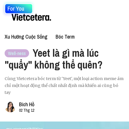
For You
Xu Hướng Cuộc Sống
Bóc Term
Yeet là gì mà lúc
Well-ness
"quẩy" không thể quên?
Cùng Vietcetera bóc term từ 'Yeet', một loại action meme ám
chỉ một hoạt động thể chất nhất định mà khiến ai cũng bó
tay
Bích Hồ
02 Thg 12