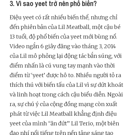
3. Vì sao yeet trở nên phổ biến?
Điệu yeet có rất nhiều biến thể, nhưng chỉ
đến phiên bản của Lil Meatball, một cậu bé
13 tuổi, độ phổ biến của yeet mới bùng nổ.
Video ngắn 6 giây đăng vào tháng 3, 2014
của Lil mô phỏng lại động tác bắn súng, với
điểm nhấn là cú vung tay mạnh vào thời
điểm từ ‘yeet’ được hô to. Nhiều người tỏ ra
thích thú với biến tấu của Lil vì sự dứt khoát
và linh hoạt trong cách cậu biểu diễn. Ngoài
ra, sự chú ý của cộng đồng mạng còn xuất
phát từ việc Lil Meatball khẳng định điệu
yeet của mình “ăn đứt” Lil Terio, một biên
đạo nhí nổi tiếng trên nền tảng sáng tạo