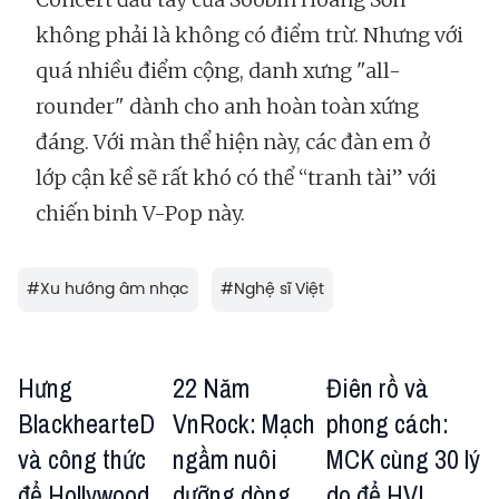
không phải là không có điểm trừ. Nhưng với
quá nhiều điểm cộng, danh xưng "all-
rounder" dành cho anh hoàn toàn xứng
đáng. Với màn thể hiện này, các đàn em ở
lớp cận kề sẽ rất khó có thể “tranh tài” với
chiến binh V-Pop này.
#
Xu hướng âm nhạc
#
Nghệ sĩ Việt
Hưng
22 Năm
Điên rồ và
BlackhearteD
VnRock: Mạch
phong cách:
và công thức
ngầm nuôi
MCK cùng 30 lý
để Hollywood
dưỡng dòng
do để HVL