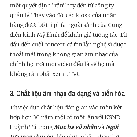
một quyết định “rắn” tay đến từ công ty
quản lý. Thay vào đó, các kiosk của nhãn
hàng được bố trí phía ngoài sảnh của Cung
điền kinh Mỹ Đình để khán giả tương tác. Từ
đầu đến cuối concert, cả fan lẫn nghệ sĩ được
thoải mái trong không gian âm nhạc của
chính họ, nơi mọi video đều là về họ mà
không cần phải xem… TVC.
3. Chất liệu âm nhạc đa dạng và biến hóa
Từ việc đưa chất liệu dân gian vào màn kết
hợp hơn 30 năm mới có một lần với NSND
Huỳnh Tú trong
Mục hạ vô nhân
và
Ngồi
tựa mạn thuyền
, đến những bản nhạc thời