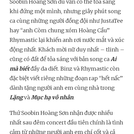
Soobin Hoàng Sơn dù vẫn có thể tỏa sáng
khi đứng một mình, nhưng giây phút song
ca cùng những người đồng đội như JustaTee
hay “anh Còm chung xóm Hoàng Cầu”
Rhymastic lại khiến anh rơi nước mắt và xúc
động nhất. Khách mời nữ duy nhất – tlinh –
cũng có đất để tỏa sáng với bản song ca
Ai
mà biết
đầy da diết. Binz và Rhymastic còn
đặc biệt viết riêng những đoạn rap “hết nấc”
dành tặng người anh em cùng nhà trong
Lặng
và
Mục hạ vô nhân
.
Thứ Soobin Hoàng Sơn nhận được nhiều
nhất sau đêm concert đầu tiên chính là tình
cảm từ những người anh em chí cốt và cả