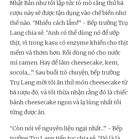
Nhật Bản như tôi lập tức tò mò rằng thứ bã
rượu này sẽ được tận dụng vào chế biến như
thế nào. “Nhiều cách lắm!” - Bếp trưởng Trụ
Lang chia sẻ. “Anh có thể dùng nó để ướp
thịt, vì trong kasu có enzyme khiến cho thịt
mềm và thơm hơn. Rồi dùng nó cho nước
mì ramen. Hay để làm cheesecake, kem,
socola,...” Sau buổi trò chuyện, bếp trưởng
Trụ Lang mời tôi ăn thử món cheesecake từ
bã rượu đó, và tôi thừa nhận rằng đó là chiếc
bánh cheesecake ngon và lạ lùng nhất tôi
từng được ăn.
“Còn nói về nguyên liệu ngại nhất…” - Bếp
trưởng Trụ Lang tiếp tục chia sẻ. “Đó là là