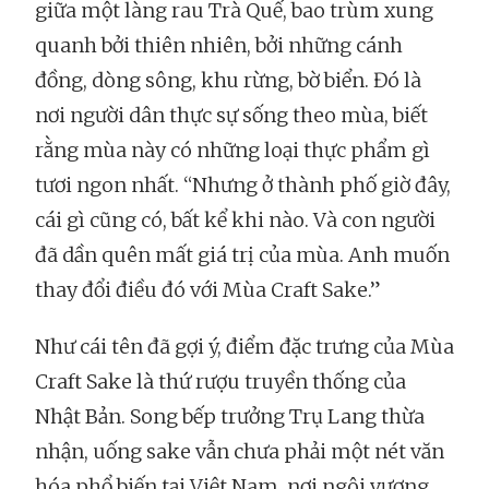
giữa một làng rau Trà Quế, bao trùm xung
quanh bởi thiên nhiên, bởi những cánh
đồng, dòng sông, khu rừng, bờ biển. Đó là
nơi người dân thực sự sống theo mùa, biết
rằng mùa này có những loại thực phẩm gì
tươi ngon nhất. “Nhưng ở thành phố giờ đây,
cái gì cũng có, bất kể khi nào. Và con người
đã dần quên mất giá trị của mùa. Anh muốn
thay đổi điều đó với Mùa Craft Sake.”
Như cái tên đã gợi ý, điểm đặc trưng của Mùa
Craft Sake là thứ rượu truyền thống của
Nhật Bản. Song bếp trưởng Trụ Lang thừa
nhận, uống sake vẫn chưa phải một nét văn
hóa phổ biến tại Việt Nam, nơi ngôi vương