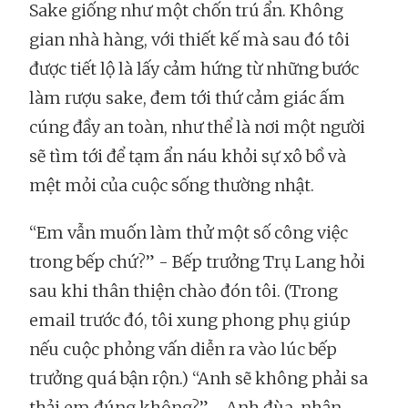
Sake giống như một chốn trú ẩn. Không
gian nhà hàng, với thiết kế mà sau đó tôi
được tiết lộ là lấy cảm hứng từ những bước
làm rượu sake, đem tới thứ cảm giác ấm
cúng đầy an toàn, như thể là nơi một người
sẽ tìm tới để tạm ẩn náu khỏi sự xô bồ và
mệt mỏi của cuộc sống thường nhật.
“Em vẫn muốn làm thử một số công việc
trong bếp chứ?” - Bếp trưởng Trụ Lang hỏi
sau khi thân thiện chào đón tôi. (Trong
email trước đó, tôi xung phong phụ giúp
nếu cuộc phỏng vấn diễn ra vào lúc bếp
trưởng quá bận rộn.) “Anh sẽ không phải sa
thải em đúng không?” - Anh đùa, nhận