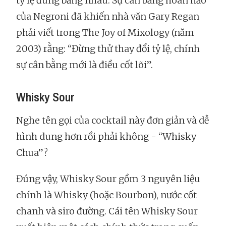
tỷ lệ đúng bằng nhau. Sự cân bằng hoàn hảo
của Negroni đã khiến nhà văn Gary Regan
phải viết trong The Joy of Mixology (năm
2003) rằng: “Đừng thử thay đổi tỷ lệ, chính
sự cân bằng mới là điều cốt lõi”.
Whisky Sour
Nghe tên gọi của cocktail này đơn giản và dễ
hình dung hơn rồi phải không - “Whisky
Chua”?
Đúng vậy, Whisky Sour gồm 3 nguyên liệu
chính là Whisky (hoặc Bourbon), nước cốt
chanh và siro đường. Cái tên Whisky Sour