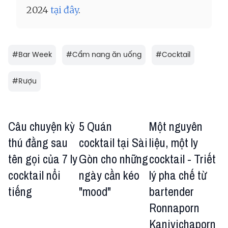
2024
tại đây
.
#
Bar Week
#
Cẩm nang ăn uống
#
Cocktail
#
Rượu
Câu chuyện kỳ
5 Quán
Một nguyên
thú đằng sau
cocktail tại Sài
liệu, một ly
tên gọi của 7 ly
Gòn cho những
cocktail - Triết
cocktail nổi
ngày cần kéo
lý pha chế từ
tiếng
"mood"
bartender
Ronnaporn
Kanivichaporn