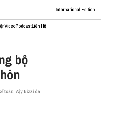
International Edition
iện
Video
Podcast
Liên Hệ
ong bộ
khôn
 toán. Vậy Bizzi đã