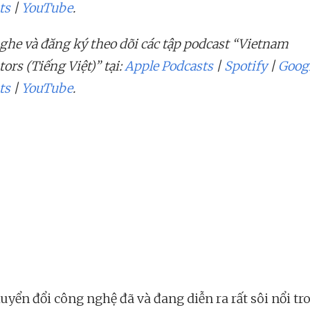
ts
|
YouTube
.
ghe và đăng ký theo dõi các tập podcast “Vietnam
ors (Tiếng Việt)” tại:
Apple Podcasts
|
Spotify
|
Goog
ts
|
YouTube
.
huyển đổi công nghệ đã và đang diễn ra rất sôi nổi tr