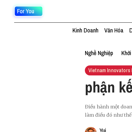
For You
Kinh Doanh
Văn Hóa
D
Nghề Nghiệp
Khởi
Vietnam Innovators 
phận kế
Điều hành một doanh
làm điều đó như thế
Yui