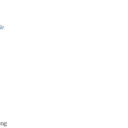
le
ong