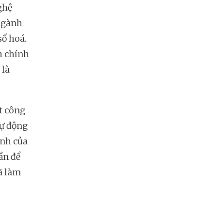
ghệ
ngành
số hoá.
h chính
 là
ột công
tự động
ính của
ần để
ã làm