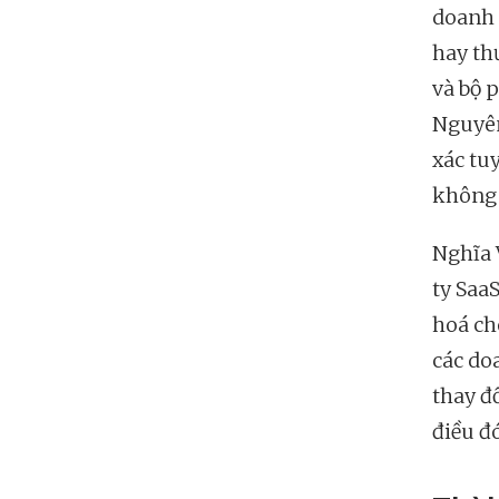
doanh 
hay th
và bộ p
Nguyên
xác tu
không 
Nghĩa 
ty Saa
hoá ch
các do
thay đ
điều đ