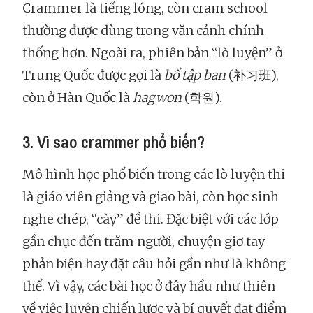
Crammer là tiếng lóng, còn cram school
thường được dùng trong văn cảnh chính
thống hơn. Ngoài ra, phiên bản “lò luyện” ở
Trung Quốc được gọi là
bổ tập ban
(补习班),
còn ở Hàn Quốc là
hagwon
(학원).
3. Vì sao crammer phổ biến?
Mô hình học phổ biến trong các lò luyện thi
là giáo viên giảng và giao bài, còn học sinh
nghe chép, “cày” đề thi. Đặc biệt với các lớp
gần chục đến trăm người, chuyện giơ tay
phản biện hay đặt câu hỏi gần như là không
thể. Vì vậy, các bài học ở đây hầu như thiên
về việc luyện chiến lược và bí quyết đạt điểm