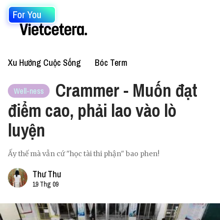
For You
Xu Hướng Cuộc Sống
Bóc Term
Crammer - Muốn đạt
Well-ness
điểm cao, phải lao vào lò
luyện
Ấy thế mà vẫn cứ "học tài thi phận" bao phen!
Thư Thư
19 Thg 09