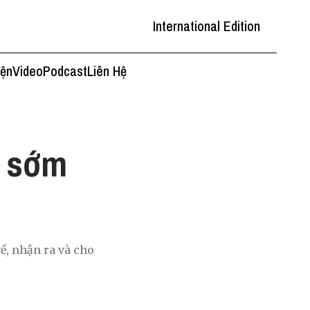
International Edition
iện
Video
Podcast
Liên Hệ
g sớm
ề, nhận ra và cho