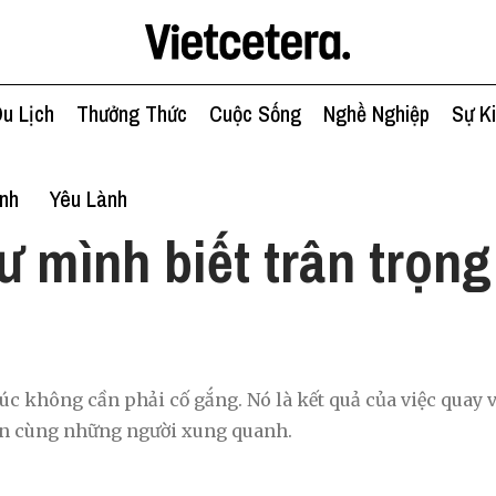
u Lịch
Thưởng Thức
Cuộc Sống
Nghề Nghiệp
Sự K
ình
Yêu Lành
ư mình biết trân trọn
úc không cần phải cố gắng. Nó là kết quả của việc quay v
n cùng những người xung quanh.