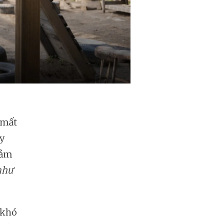
 mất
ay
cảm
như
t khó