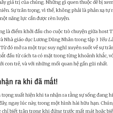
hấy giá trị của chúng. Những gì quen thuộc dễ bị xem
iên. Sự trân trọng, vì thế, không phải là phản xạ tự 
một năng lực cần được rèn luyện.
ng là điểm khởi đầu cho cuộc trò chuyện giữa host 
à Nhà giáo dục Lương Dũng Nhân trong tập 3
Yêu L
 Từ đó mở ra một trục suy nghĩ xuyên suốt về sự trâ
 bắt đầu từ cách ta có mặt trong từng khoảnh khắc, v
ới con trẻ, và với những mối quan hệ gần gũi nhất.
nhận ra khi đã mất!
n trọng xuất hiện khi ta nhận ra rằng sự sống đang h
 đây, ngay lúc này, trong một hình hài hữu hạn. Chún
 chỉ biết trân trọng khi đứng trước mất mát hoặc biế