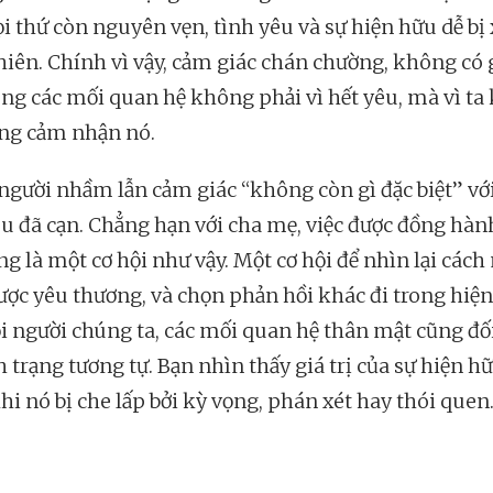
i thứ còn nguyên vẹn, tình yêu và sự hiện hữu dễ bị
hiên. Chính vì vậy, cảm giác chán chường, không có 
rong các mối quan hệ không phải vì hết yêu, mà vì t
ng cảm nhận nó.
người nhầm lẫn cảm giác “không còn gì đặc biệt” với
êu đã cạn. Chẳng hạn với cha mẹ, việc được đồng hà
ng là một cơ hội như vậy. Một cơ hội để nhìn lại các
ược yêu thương, và chọn phản hồi khác đi trong hiện 
i người chúng ta, các mối quan hệ thân mật cũng đố
h trạng tương tự. Bạn nhìn thấy giá trị của sự hiện h
hi nó bị che lấp bởi kỳ vọng, phán xét hay thói quen