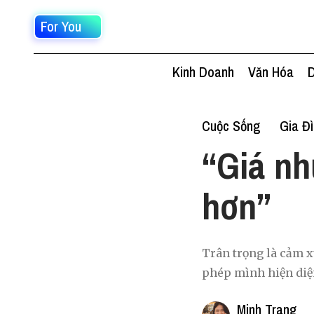
For You
Kinh Doanh
Văn Hóa
D
Cuộc Sống
Gia Đ
“Giá nh
hơn”
Trân trọng là cảm x
phép mình hiện diệ
Minh Trang