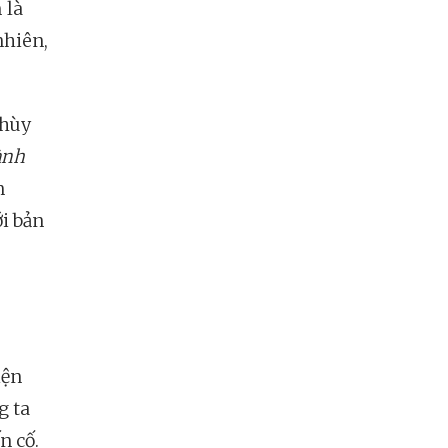
 là
nhiên,
Thùy
ành
n
ới bản
iện
g ta
n cố.