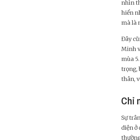
nhìn t
hiển nh
mà là 
Đây cũ
Minh v
mùa 5.
trọng,
thân, v
Chỉ 
Sự trâ
diện ở
thường