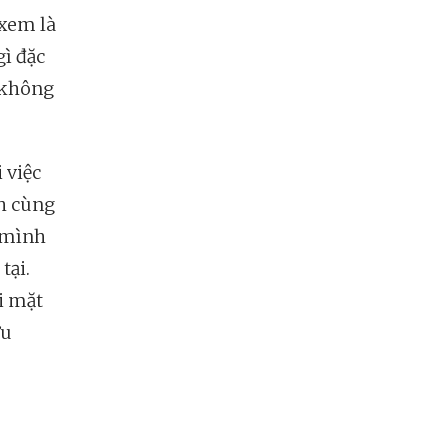
 xem là
gì đặc
a không
 việc
nh cùng
h mình
tại.
i mặt
ữu
.