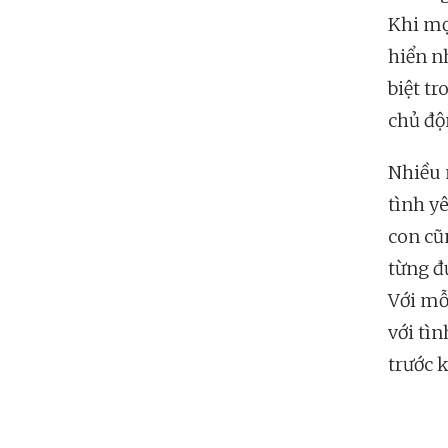
Khi mọ
hiển n
biệt t
chủ độ
Nhiều 
tình y
con cũ
từng đ
Với mỗ
với tìn
trước k