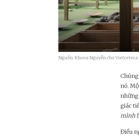
Nguồn: Khooa Nguyễn cho Vietcetera
Chúng 
nó. Một
những 
giác t
mình b
Điều ng