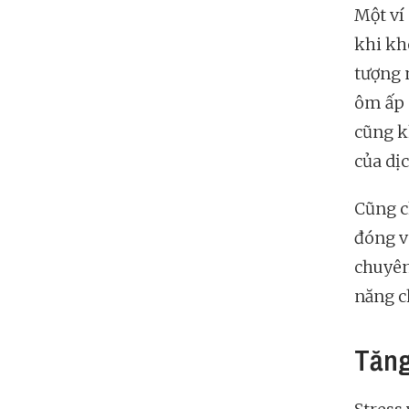
Một ví
khi kh
tượng 
ôm ấp 
cũng kh
của dị
Cũng c
đóng v
chuyên
năng ch
Tăng