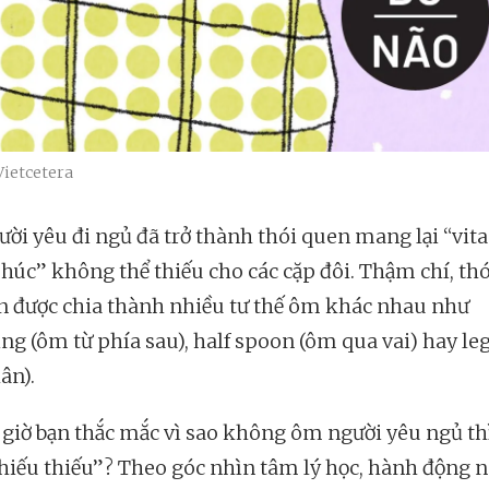
Vietcetera
ời yêu đi ngủ đã trở thành thói quen mang lại “vit
húc” không thể thiếu cho các cặp đôi. Thậm chí, th
n được chia thành nhiều tư thế ôm khác nhau như
ng (ôm từ phía sau), half spoon (ôm qua vai) hay le
ân).
 giờ bạn thắc mắc vì sao không ôm người yêu ngủ thì
thiếu thiếu”? Theo góc nhìn tâm lý học, hành động n