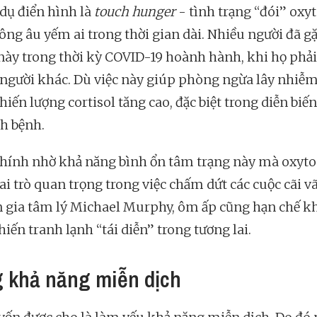
 dụ điển hình là
touch hunger
- tình trạng “đói” oxy
ông âu yếm ai trong thời gian dài. Nhiều người đã g
này trong thời kỳ COVID-19 hoành hành, khi họ phải
người khác. Dù việc này giúp phòng ngừa lây nhiễm
iến lượng cortisol tăng cao, đặc biệt trong diễn biến
ch bệnh.
hính nhờ khả năng bình ổn tâm trạng này mà oxyto
ai trò quan trọng trong việc chấm dứt các cuộc cãi v
 gia tâm lý Michael Murphy, ôm ấp cũng hạn chế k
iến tranh lạnh “tái diễn” trong tương lai.
 khả năng miễn dịch