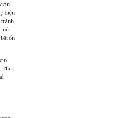
tocin
ặp hiện
 tránh
, nó
 bất ổn
cin
ã. Theo
hả