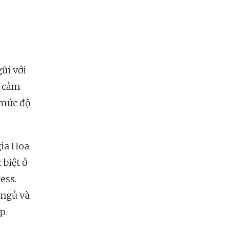
ũi với
n cảm
 mức độ
gia Hoa
 biệt ở
ess.
 ngủ và
p.