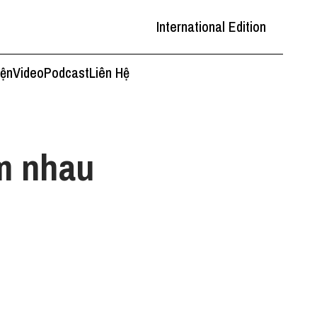
International Edition
iện
Video
Podcast
Liên Hệ
m nhau