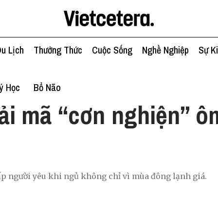
u Lịch
Thưởng Thức
Cuộc Sống
Nghề Nghiệp
Sự K
ý Học
Bổ Não
ải mã “cơn nghiện” ô
p người yêu khi ngủ không chỉ vì mùa đông lạnh giá.