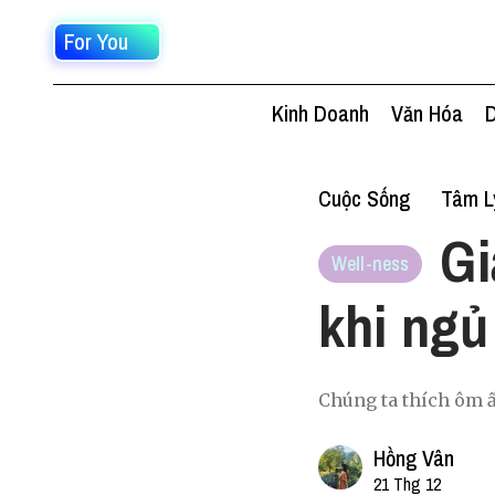
For You
Kinh Doanh
Văn Hóa
D
Cuộc Sống
Tâm L
Gi
Well-ness
khi ngủ
Chúng ta thích ôm ấ
Hồng Vân
21 Thg 12