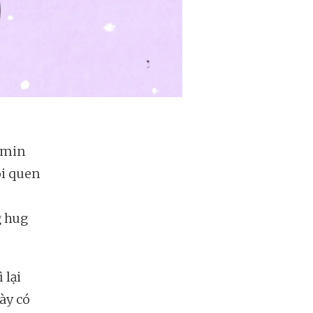
amin
ói quen
g hug
 lại
ày có