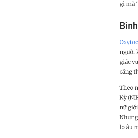
gì mà 
Bình
Oxytoc
người 
giác v
căng t
Theo m
Kỳ (NI
nữ giới
Nhưng 
lo âu 