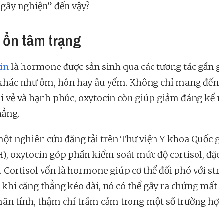
“gây nghiện” đến vậy?
 ổn tâm trạng
in
là hormone được sản sinh qua các tương tác gần g
khác như ôm, hôn hay âu yếm. Không chỉ mang đế
ui vẻ và hạnh phúc, oxytocin còn giúp giảm đáng kể
hẳng.
ột nghiên cứu đăng tải trên Thư viện Y khoa Quốc 
H), oxytocin góp phần kiểm soát mức độ cortisol, đặc
. Cortisol vốn là hormone giúp cơ thể đối phó với str
khi căng thẳng kéo dài, nó có thể gây ra chứng mất
mãn tính, thậm chí trầm cảm trong một số trường hợ