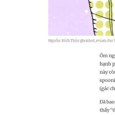
Nguồn: Bích Thủy @salted_evian cho 
Ôm ngư
hạnh p
này cò
spooni
(gác ch
Đã bao
thấy “