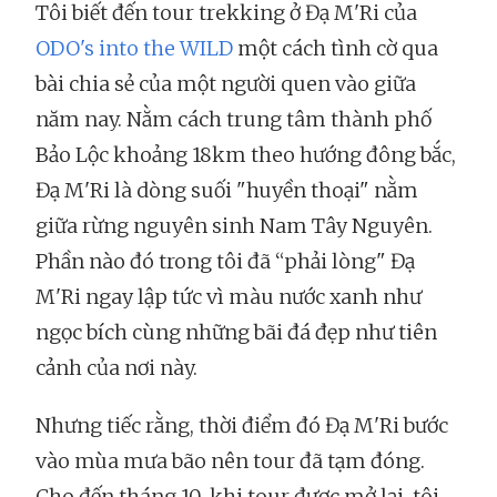
Tôi biết đến tour trekking ở Đạ M'Ri của
ODO's into the WILD
một cách tình cờ qua
bài chia sẻ của một người quen vào giữa
năm nay. Nằm cách trung tâm thành phố
Bảo Lộc khoảng 18km theo hướng đông bắc,
Đạ M'Ri là dòng suối "huyền thoại" nằm
giữa rừng nguyên sinh Nam Tây Nguyên.
Phần nào đó trong tôi đã “phải lòng" Đạ
M'Ri ngay lập tức vì màu nước xanh như
ngọc bích cùng những bãi đá đẹp như tiên
cảnh của nơi này.
Nhưng tiếc rằng, thời điểm đó Đạ M'Ri bước
vào mùa mưa bão nên tour đã tạm đóng.
Cho đến tháng 10, khi tour được mở lại, tôi