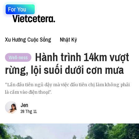
For You
Xu Hướng Cuộc Sống
Nhật Ký
Hành trình 14km vượt
Well-ness
rừng, lội suối dưới cơn mưa
“Lần đầu tiên ngủ dậy mà việc đầu tiên chị làm không phải
là cầm vào điện thoại".
Jen
28 Thg 11