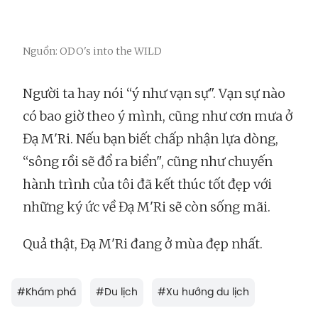
Nguồn: ODO's into the WILD
Người ta hay nói “ý như vạn sự". Vạn sự nào
có bao giờ theo ý mình, cũng như cơn mưa ở
Đạ M'Ri. Nếu bạn biết chấp nhận lựa dòng,
“sông rồi sẽ đổ ra biển", cũng như chuyến
hành trình của tôi đã kết thúc tốt đẹp với
những ký ức về Đạ M'Ri sẽ còn sống mãi.
Quả thật, Đạ M'Ri đang ở mùa đẹp nhất.
#
Khám phá
#
Du lịch
#
Xu hướng du lịch