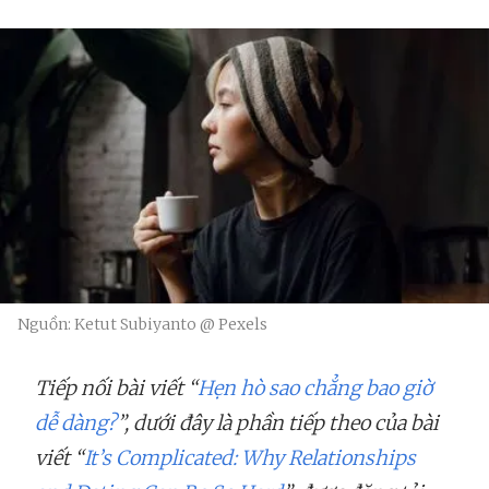
Nguồn: Ketut Subiyanto @ Pexels
Tiếp nối bài viết “
Hẹn hò sao chẳng bao giờ
dễ dàng?
”, dưới đây là phần tiếp theo của bài
viết “
It’s Complicated: Why Relationships