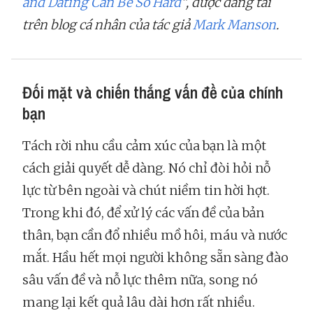
and Dating Can Be So Hard
”, được đăng tải
trên blog cá nhân của tác giả
Mark Manson
.
Đối mặt và chiến thắng vấn đề của chính
bạn
Tách rời nhu cầu cảm xúc của bạn là một
cách giải quyết dễ dàng. Nó chỉ đòi hỏi nỗ
lực từ bên ngoài và chút niềm tin hời hợt.
Trong khi đó, để xử lý các vấn đề của bản
thân, bạn cần đổ nhiều mồ hôi, máu và nước
mắt. Hầu hết mọi người không sẵn sàng đào
sâu vấn đề và nỗ lực thêm nữa, song nó
mang lại kết quả lâu dài hơn rất nhiều.