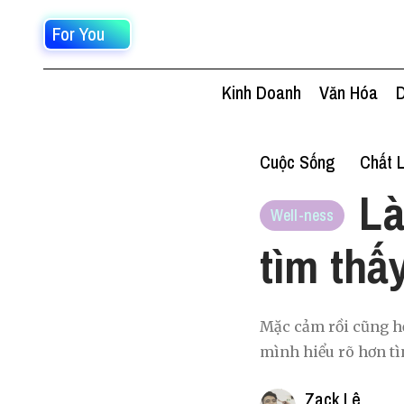
For You
Kinh Doanh
Văn Hóa
D
Cuộc Sống
Chất 
Là
Well-ness
tìm thấ
Mặc cảm rồi cũng hết
mình hiểu rõ hơn t
Zack Lê