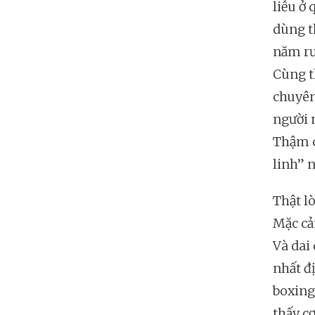
liễu ở
dùng t
năm rư
Cùng t
chuyên
người 
Thậm c
linh” 
Thật l
Mặc cả
Và dai 
nhất đ
boxing
thấy c