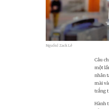
Nguồn| Zack Lê
Câu ch
một lầ
nhân t
mài và
trắng t
Hành t