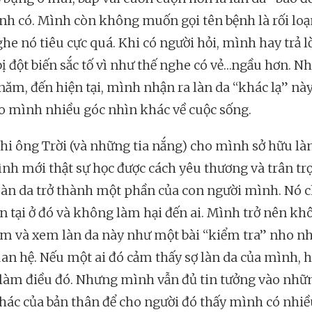
h có. Mình còn không muốn gọi tên bệnh là rối loạ
ghe nó tiêu cực quá. Khi có người hỏi, mình hay trả lờ
ị đột biến sắc tố vì như thế nghe có vẻ…ngầu hơn. N
 năm, đến hiện tại, mình nhận ra làn da “khác lạ” n
o mình nhiều góc nhìn khác về cuộc sống.
khi ông Trời (và những tia nắng) cho mình sở hữu là
ình mới thật sự học được cách yêu thương và trân tr
Làn da trở thành một phần của con người mình. Nó c
ồn tại ở đó và không làm hại đến ai. Mình trở nên kh
m và xem làn da này như một bài “kiểm tra” nho nh
an hệ. Nếu một ai đó cảm thấy sợ làn da của mình, h
làm điều đó. Nhưng mình vẫn đủ tin tưởng vào nhữ
hác của bản thân để cho người đó thấy mình có nhi