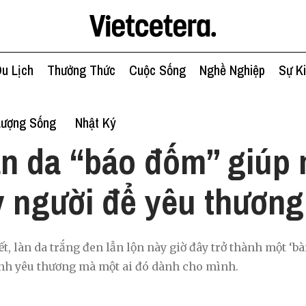
u Lịch
Thưởng Thức
Cuộc Sống
Nghề Nghiệp
Sự K
Lượng Sống
Nhật Ký
n da “báo đốm” giúp
y người để yêu thươn
, làn da trắng đen lẫn lộn này giờ đây trở thành một ‘bà
ình yêu thương mà một ai đó dành cho mình.