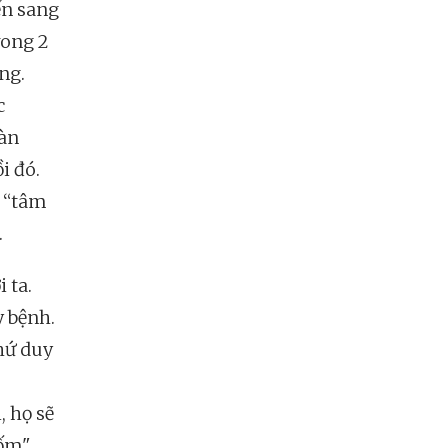
ển sang
rong 2
ng.
c
oàn
i đó.
ẻ “tâm
.
 ta.
y bệnh.
thứ duy
, họ sẽ
đốm"