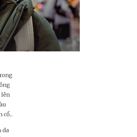
Trong
sông
 lên
màu
cổ...
m da