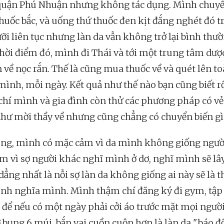
 quận Phú Nhuận nhưng không tác dụng. Mình chuy
huốc bắc, và uống thứ thuốc đen kịt đắng nghét đó t
ỡi liên tục nhưng làn da vẫn không trở lại bình thườ
hời điểm đó, mình đi Thái và tới một trung tâm dượ
 về nọc rắn. Thế là cũng mua thuốc về và quét lên t
mình, mỗi ngày. Kết quả như thế nào bạn cũng biết rồ
hí mình và gia đình còn thử các phương pháp có v
như mời thầy về nhưng cũng chẳng có chuyển biến gì
òng, mình có mặc cảm vì da mình không giống người
m vì sợ người khác nghĩ mình ở dơ, nghĩ mình sẽ lâ
dẳng nhất là nỗi sợ làn da không giống ai này sẽ là 
ịnh nghĩa mình. Mình thậm chí đăng ký đi gym, tập
 để nếu có một ngày phải cởi áo trước mặt mọi người
ơ bụng 6 múi, bắp vai cuồn cuộn hơn là làn da "báo 