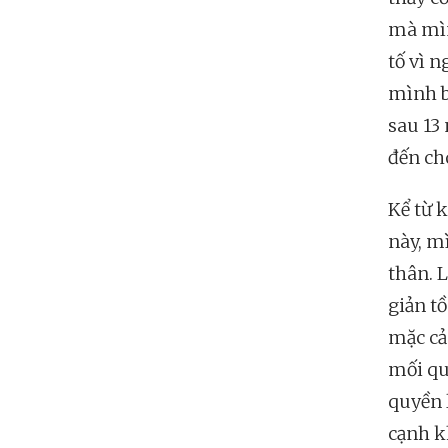
mà mìn
tố vì n
mình b
sau 13
đến ch
Kể từ 
này, m
thân. 
giản t
mặc cả
mối qu
quyền 
cạnh k