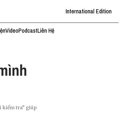
International Edition
iện
Video
Podcast
Liên Hệ
 mình
g
i kiểm tra” giúp