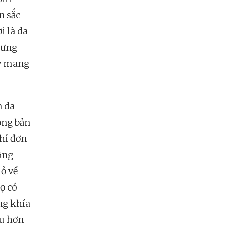
n sắc
i là da
hưng
ày mang
n da
ọng bản
hỉ đơn
ông
ỏ về
ọ có
ng khía
ều hơn