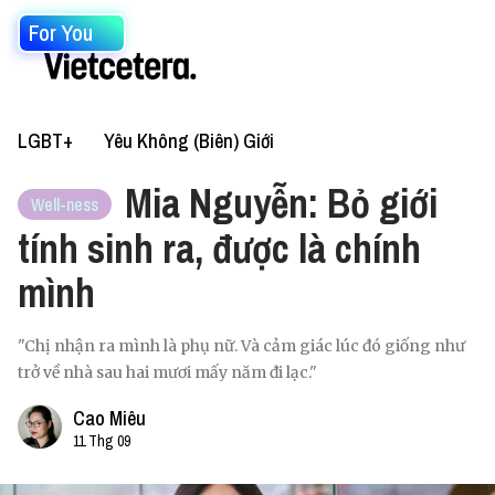
For You
LGBT+
Yêu Không (Biên) Giới
Mia Nguyễn: Bỏ giới
Well-ness
tính sinh ra, được là chính
mình
"Chị nhận ra mình là phụ nữ. Và cảm giác lúc đó giống như
trở về nhà sau hai mươi mấy năm đi lạc."
Cao Miêu
11 Thg 09