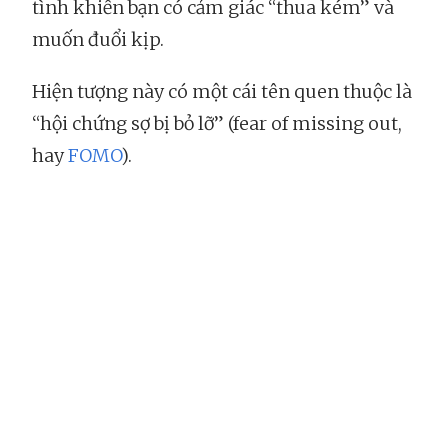
tình khiến bạn có cảm giác “thua kém” và
muốn đuổi kịp.
Hiện tượng này có một cái tên quen thuộc là
“hội chứng sợ bị bỏ lỡ” (fear of missing out,
hay
FOMO
).