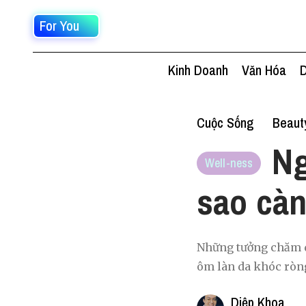
For You
Kinh Doanh
Văn Hóa
D
Cuộc Sống
Beaut
Ng
Well-ness
sao càn
Những tưởng chăm d
ôm làn da khóc ròng
Diệp Khoa