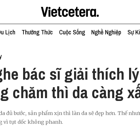
u Lịch
Thưởng Thức
Cuộc Sống
Nghề Nghiệp
Sự K
y
he bác sĩ giải thích lý
g chăm thì da càng x
a đủ bước, sản phẩm xịn thì làn da sẽ đẹp hơn. Thế như
 vì tụt dốc không phanh.