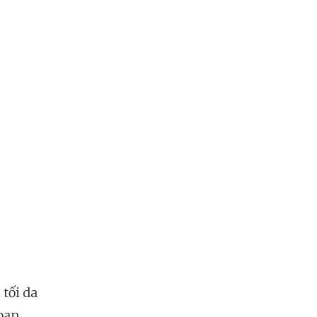
tối da
 ban