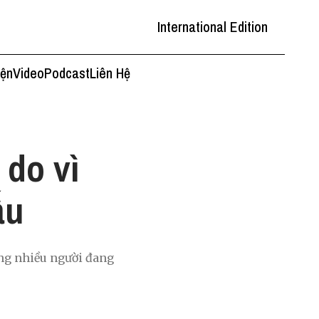
International Edition
iện
Video
Podcast
Liên Hệ
 do vì
ấu
ng nhiều người đang