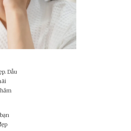
ẹp. Dẫu
mãi
 chăm
 bạn
đẹp