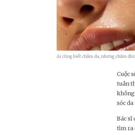
Ai cũng biết chăm da, nhưng chăm đúng
Cuộc s
tuân t
không 
sóc da
Bác sĩ
tìm ra