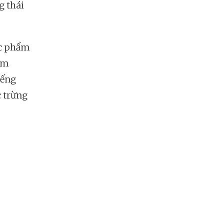
g thái
ác phẩm
gồm
iếng
c trừng