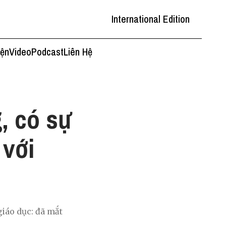
International Edition
iện
Video
Podcast
Liên Hệ
, có sự
 với
giáo dục: đã mắt