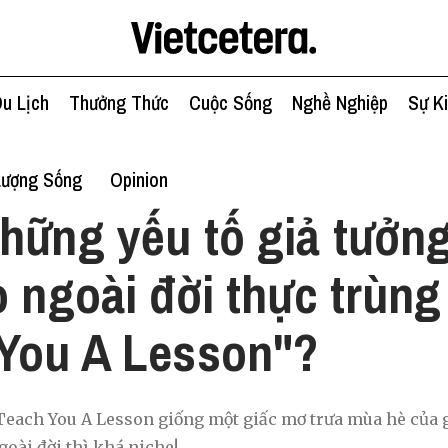
u Lịch
Thưởng Thức
Cuộc Sống
Nghề Nghiệp
Sự K
Lượng Sống
Opinion
hững yếu tố giả tưởng
o ngoài đời thực trùng
You A Lesson"?
 Teach You A Lesson giống một giấc mơ trưa mùa hè của 
oài đời thì khá niche!