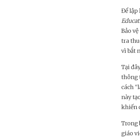
Để lập 
Educat
Bảo vệ
tra th
vì bắt 
Tại đây
thông 
cách “
này tạ
khiến 
Trong 
giáo v