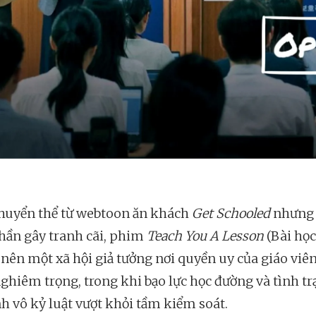
huyển thể từ webtoon ăn khách
Get Schooled
nhưng
ần gây tranh cãi, phim
Teach You A Lesson
(Bài họ
ẽ nên một xã hội giả tưởng nơi quyền uy của giáo viê
ghiêm trọng, trong khi bạo lực học đường và tình t
nh vô kỷ luật vượt khỏi tầm kiểm soát.