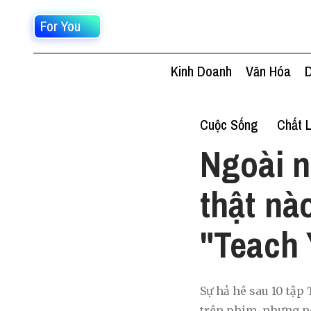
For You
Kinh Doanh
Văn Hóa
D
Cuộc Sống
Chất 
Ngoài n
thật nà
"Teach 
Sự hả hê sau 10 tập
trên phim, nhưng ng