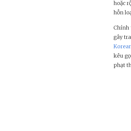
hoặc rộ
hỗn lo
Chính 
gây tr
Korean
kêu gọ
phạt t