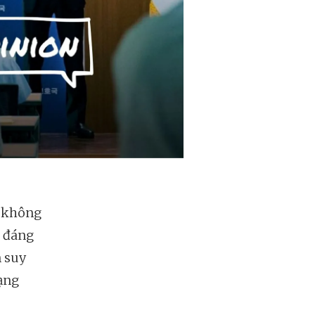
 không
c đáng
n suy
rạng