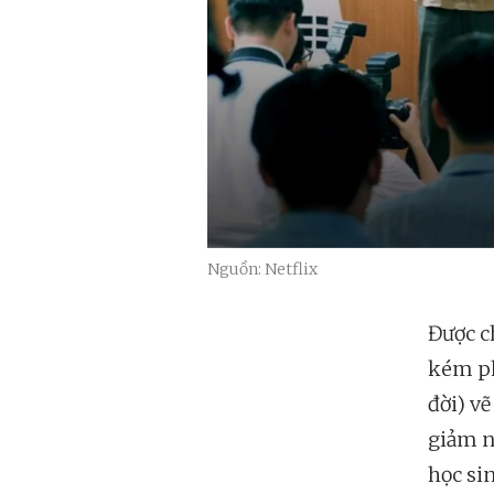
Nguồn: Netflix
Được c
kém ph
đời) v
giảm n
học si