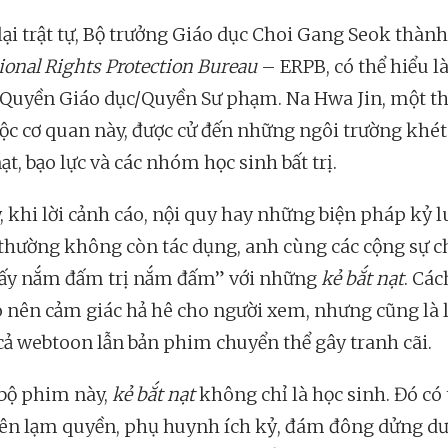
lại trật tự, Bộ trưởng Giáo dục Choi Gang Seok thành
ional Rights Protection Bureau
– ERPB, có thể hiểu l
 Quyền Giáo dục/Quyền Sư phạm. Na Hwa Jin, một t
uộc cơ quan này, được cử đến những ngôi trường khét
nạt, bạo lực và các nhóm học sinh bất trị.
, khi lời cảnh cáo, nội quy hay những biện pháp kỷ l
thường không còn tác dụng, anh cùng các cộng sự 
lấy nắm đấm trị nắm đấm” với những
kẻ bắt nạt
. Các
o nên cảm giác hả hê cho người xem, nhưng cũng là 
cả webtoon lẫn bản phim chuyển thể gây tranh cãi.
bộ phim này,
kẻ bắt nạt
không chỉ là học sinh. Đó có 
iên lạm quyền, phụ huynh ích kỷ, đám đông dửng d