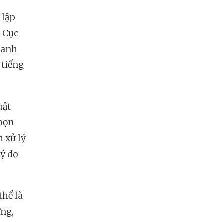
 lập
à Cục
hanh
 tiếng
uật
chọn
h xử lý
lý do
thể là
ưng,