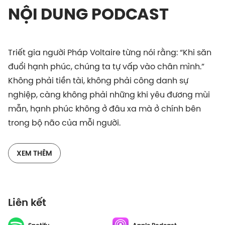
NỘI DUNG PODCAST
Triết gia người Pháp Voltaire từng nói rằng: “Khi săn
đuổi hạnh phúc, chúng ta tự vấp vào chân mình.”
Không phải tiền tài, không phải công danh sự
nghiệp, càng không phải những khi yêu đương mùi
mẫn, hạnh phúc không ở đâu xa mà ở chính bên
trong bộ não của mỗi người.
Bên trong chúng ta tồn tại một thứ hóc môn diệu kì
XEM THÊM
mang tên Dopamine. Quyền lực của Dopamine làm
cho chúng ta hạnh phúc, cũng có thể khiến chúng
ta rơi vào thế giới đen đối của bệnh tưởng.
Liên kết
Liệu có tồn tại một “công thức” nào có thể kiểm soát