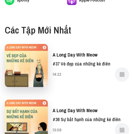
Spotify
Apple Podcast
Dopamine và dẫn dắt chúng ta đến bến bờ hạnh
phúc? Hãy cùng anh Lê Hồng Lâm tìm kiếm câu trả
lời cho điều này qua những câu chuyện đời thực
Các Tập Mới Nhất
của những người từng trải.
A Long Day With Meow
#37 Vẻ đẹp của những kẻ điên
14:22
A Long Day With Meow
#36 Sự bất hạnh của những kẻ điên
13:08