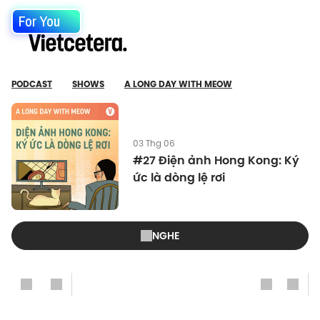
For You
PODCAST
SHOWS
A LONG DAY WITH MEOW
03 Thg 06
#27 Điện ảnh Hong Kong: Ký
ức là dòng lệ rơi
NGHE