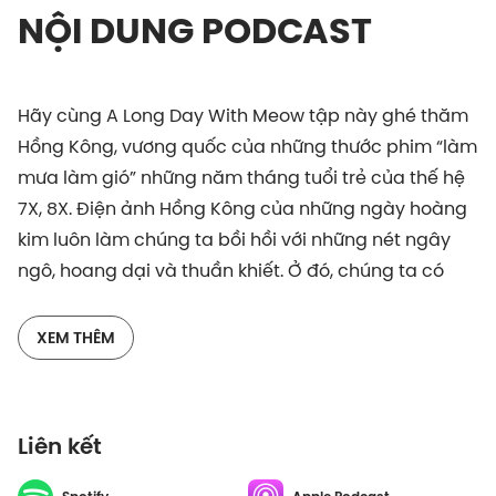
NỘI DUNG PODCAST
Hãy cùng A Long Day With Meow tập này ghé thăm
Hồng Kông, vương quốc của những thước phim “làm
mưa làm gió” những năm tháng tuổi trẻ của thế hệ
7X, 8X. Điện ảnh Hồng Kông của những ngày hoàng
kim luôn làm chúng ta bồi hồi với những nét ngây
ngô, hoang dại và thuần khiết. Ở đó, chúng ta có
Vương Gia Vệ, Lưu Đức Hoa, Lương Triều Vỹ, Trương
Quốc Vinh,… Chúng ta thuộc nằm lòng những địa
XEM THÊM
điểm từ Cửu Long, Vượng Giác đến Tiêm Sa Chủy
hay Thâm Thủy Bộ,…
Liên kết
Chuyến đi lần này chắc chắn sẽ rất thú vị. Sẵn sàng
dõi theo chân anh Lê Hồng Lâm ghé thăm đài TVB,