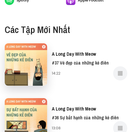
Spotify
Apple Podcast
Bảo tàng Di sản Hồng Kông mà anh gọi là “Cinema
tour qua những dấu chân”, cùng “say” những bối
cảnh trong các bộ phim huyền thoại, và sống lại
Các Tập Mới Nhất
những ngày thơ ngây cùng tập podcast A Long Day
With Meow nhé.
A Long Day With Meow
#37 Vẻ đẹp của những kẻ điên
14:22
A Long Day With Meow
#36 Sự bất hạnh của những kẻ điên
13:08