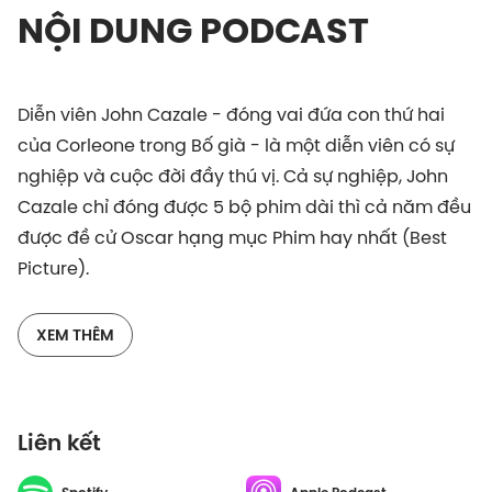
NỘI DUNG PODCAST
Diễn viên John Cazale - đóng vai đứa con thứ hai
của Corleone trong Bố già - là một diễn viên có sự
nghiệp và cuộc đời đầy thú vị. Cả sự nghiệp, John
Cazale chỉ đóng được 5 bộ phim dài thì cả năm đều
được đề cử Oscar hạng mục Phim hay nhất (Best
Picture).
Ông từng có một chuyện tình đẹp đẽ và tận hiến với
XEM THÊM
nữ diễn viên gạo cội Meryl Streep. Họ đã yêu nhau,
hy sinh mọi điều cho nhau nhưng rồi cuối cùng phải
chia lìa. Cuộc tình ấy cho đến giờ vẫn được giới mộ
Liên kết
điệu điện ảnh nhắc lại, như một huyền thoại.