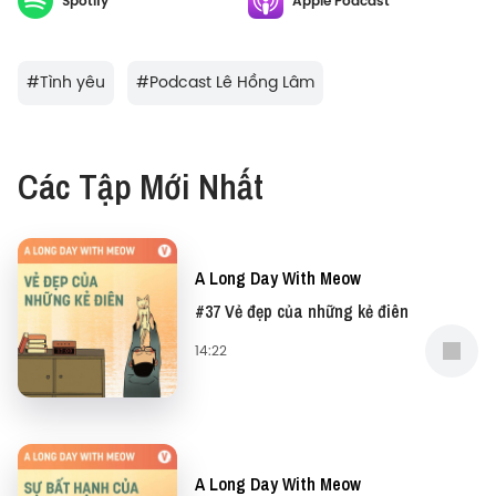
Spotify
Apple Podcast
Trong tập A Long Day With Meow này, hãy cùng anh
Lê Hồng Lâm nhìn lại cuộc đời, sự nghiệp và cuộc
tình đầy kì lạ của John Cazale.
#
Tình yêu
#
Podcast Lê Hồng Lâm
Các Tập Mới Nhất
A Long Day With Meow
#37 Vẻ đẹp của những kẻ điên
14:22
A Long Day With Meow