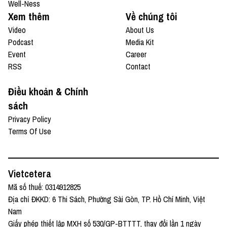
Well-Ness
Xem thêm
Về chúng tôi
Video
About Us
Podcast
Media Kit
Event
Career
RSS
Contact
Điều khoản & Chính
sách
Privacy Policy
Terms Of Use
Vietcetera
Mã số thuế: 0314912825
Địa chỉ ĐKKD: 6 Thi Sách, Phường Sài Gòn, TP. Hồ Chí Minh, Việt
Nam
Giấy phép thiết lập MXH số 530/GP-BTTTT, thay đổi lần 1 ngày