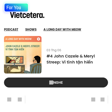
For You
PODCAST
SHOWS
A LONG DAY WITH MEOW
03 Thg 06
#4 John Cazele & Meryl
Streep: Vì tình tận hiến
NGHE