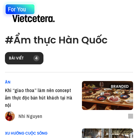
For You
#
Ẩm thực Hàn Quốc
BÀI VIẾT
4
ĂN
BRANDED
Khi “giao thoa” làm nên concept
ẩm thực độc bản hút khách tại Hà
nội
Nhi Nguyen
XU HƯỚNG CUỘC SỐNG