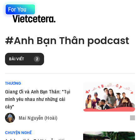
For You
#
Anh Bạn Thân podcast
BÀI VIẾT
2
THƯƠNG
Giang Ơi và Anh Bạn Thân: "Tụi
mình yêu nhau như những cái
cây"
Mai Nguyễn (Hoài)
CHUYỆN NGHỀ