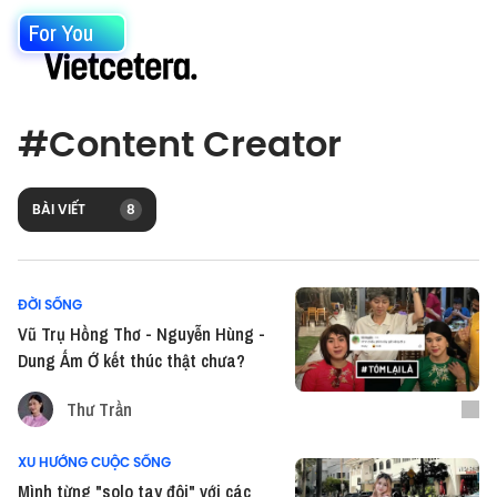
For You
#
Content Creator
BÀI VIẾT
8
ĐỜI SỐNG
Vũ Trụ Hồng Thơ - Nguyễn Hùng -
Dung Ấm Ớ kết thúc thật chưa?
Thư Trần
XU HƯỚNG CUỘC SỐNG
Mình từng "solo tay đôi" với các