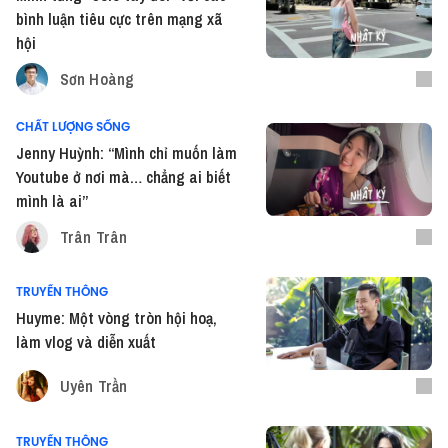
bình luận tiêu cực trên mạng xã
hội
Sơn Hoàng
CHẤT LƯỢNG SỐNG
Jenny Huỳnh: “Mình chỉ muốn làm
Youtube ở nơi mà… chẳng ai biết
mình là ai”
Trân Trân
TRUYỀN THÔNG
Huyme: Một vòng tròn hội hoạ,
làm vlog và diễn xuất
Uyên Trần
TRUYỀN THÔNG