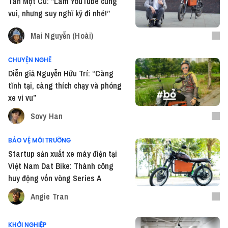
Tân Một Cú: “Làm YouTube cũng
vui, nhưng suy nghĩ kỹ đi nhé!”
Mai Nguyễn (Hoài)
CHUYỆN NGHỀ
Diễn giả Nguyễn Hữu Trí: “Càng
tĩnh tại, càng thích chạy và phóng
xe vi vu”
Sovy Han
BẢO VỆ MÔI TRƯỜNG
Startup sản xuất xe máy điện tại
Việt Nam Dat Bike: Thành công
huy động vốn vòng Series A
Angie Tran
KHỞI NGHIỆP