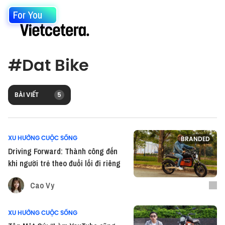
For You
#
Dat Bike
BÀI VIẾT
5
XU HƯỚNG CUỘC SỐNG
BRANDED
Driving Forward: Thành công đến
khi người trẻ theo đuổi lối đi riêng
Cao Vy
XU HƯỚNG CUỘC SỐNG