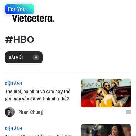
For You
#
HBO
BÀI VIẾT
4
ĐIỆN ẢNH
The Idol, bộ phim vô cảm hay thế
giới này vốn đã vô tình như thế?
Phan Chung
ĐIỆN ẢNH