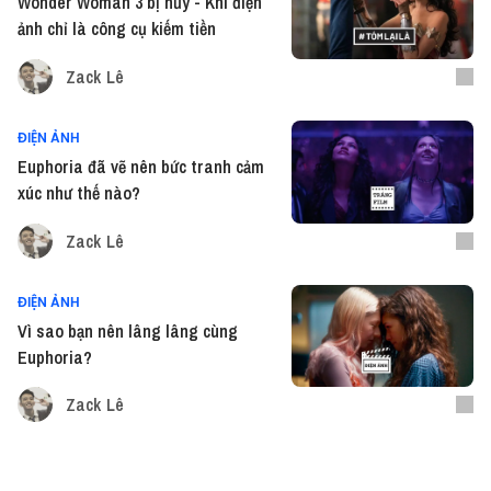
Wonder Woman 3 bị hủy - Khi điện
ảnh chỉ là công cụ kiếm tiền
Zack Lê
ĐIỆN ẢNH
Euphoria đã vẽ nên bức tranh cảm
xúc như thế nào?
Zack Lê
ĐIỆN ẢNH
Vì sao bạn nên lâng lâng cùng
Euphoria?
Zack Lê