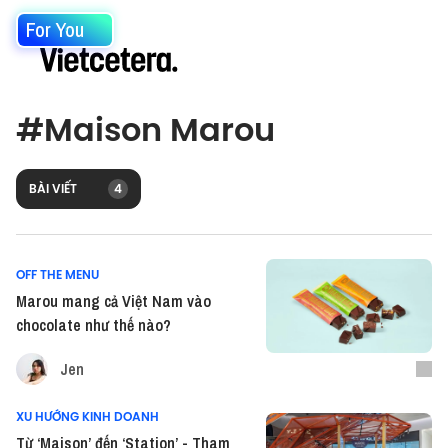
For You
#
Maison Marou
BÀI VIẾT
4
OFF THE MENU
Marou mang cả Việt Nam vào
chocolate như thế nào?
Jen
XU HƯỚNG KINH DOANH
Từ ‘Maison’ đến ‘Station’ - Tham