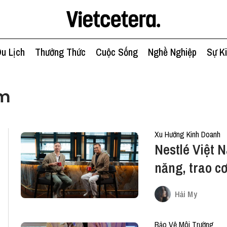
u Lịch
Thưởng Thức
Cuộc Sống
Nghề Nghiệp
Sự K
am
Xu Hướng Kinh Doanh
Nestlé Việt 
năng, trao cơ
hệ trẻ
Hải My
Bảo Vệ Môi Trường