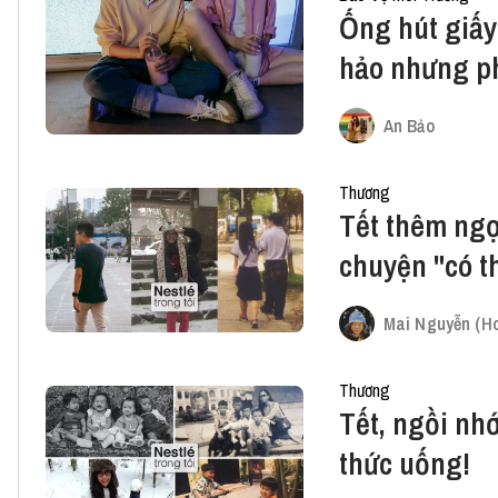
Ống hút giấ
hảo nhưng p
An Bảo
Thương
Tết thêm ng
chuyện "có t
Mai Nguyễn (Ho
Thương
Tết, ngồi nhớ
thức uống!