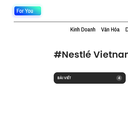
For You
Kinh Doanh
Văn Hóa
D
#
Nestlé Vietn
BÀI VIẾT
4