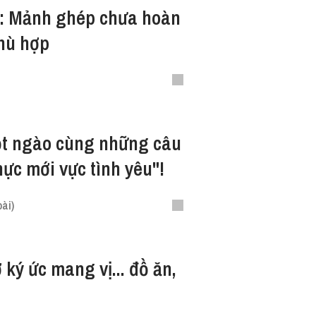
y: Mảnh ghép chưa hoàn
hù hợp
ọt ngào cùng những câu
hực mới vực tình yêu"!
ài)
 ký ức mang vị... đồ ăn,