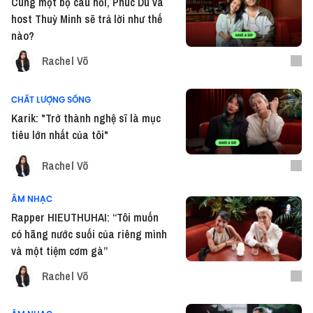
Cùng một bộ câu hỏi, Phúc Du và
host Thuỳ Minh sẽ trả lời như thế
nào?
Rachel Võ
CHẤT LƯỢNG SỐNG
Karik: "Trở thành nghệ sĩ là mục
tiêu lớn nhất của tôi"
Rachel Võ
ÂM NHẠC
Rapper HIEUTHUHAI: “Tôi muốn
có hãng nước suối của riêng mình
và một tiệm cơm gà”
Rachel Võ