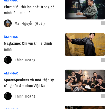
ÂM NHẠC
Binz: "Đối thủ lớn nhất trong đời
mình là... mình!"
Mai Nguyễn (Hoài)
ÂM NHẠC
Magazine: Chỉ vui khi là chính
mình
Thinh Hoang
ÂM NHẠC
SpaceSpeakers và một thập kỷ
cùng nền âm nhạc Việt Nam
Thinh Hoang