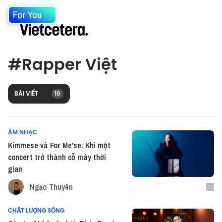
For You
#
Rapper Việt
BÀI VIẾT
19
ÂM NHẠC
Kimmese và For Me'se: Khi một
concert trở thành cỗ máy thời
gian
Ngạo Thuyên
CHẤT LƯỢNG SỐNG