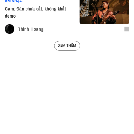
ÂM NHẠC
Cam: Đàn chưa cất, không khất
demo
Thinh Hoang
XEM THÊM