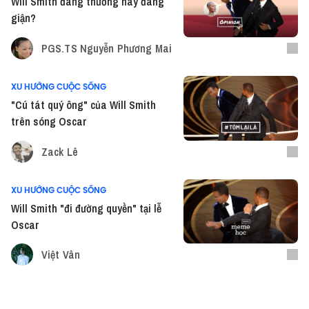
Will Smith đáng thương hay đáng
giận?
PGS.TS Nguyễn Phương Mai
XU HƯỚNG CUỘC SỐNG
"Cú tát quý ông" của Will Smith
trên sóng Oscar
Zack Lê
XU HƯỚNG CUỘC SỐNG
Will Smith "đi đường quyền" tại lễ
Oscar
Việt Vân