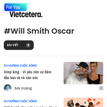
For You
#
Will Smith Oscar
BÀI VIẾT
4
XU HƯỚNG CUỘC SỐNG
Simp king - Vì yêu nên cứ đâm
đầu bảo vệ và săn sóc
Sơn Hoàng
XU HƯỚNG CUỘC SỐNG