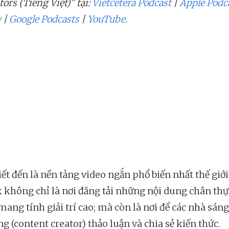
ors (Tiếng Việt)” tại:
Vietcetera Podcast
|
Apple Podc
y
|
Google Podcasts
|
YouTube
.
ết đến là nền tảng video ngắn phổ biến nhất thế giới
 không chỉ là nơi đăng tải những nội dung chân thự
mang tính giải trí cao; mà còn là nơi để các nhà sáng
g (content creator) thảo luận và chia sẻ kiến thức.