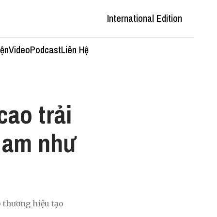
International Edition
iện
Video
Podcast
Liên Hệ
cao trải
 Nam như
 thương hiệu tạo