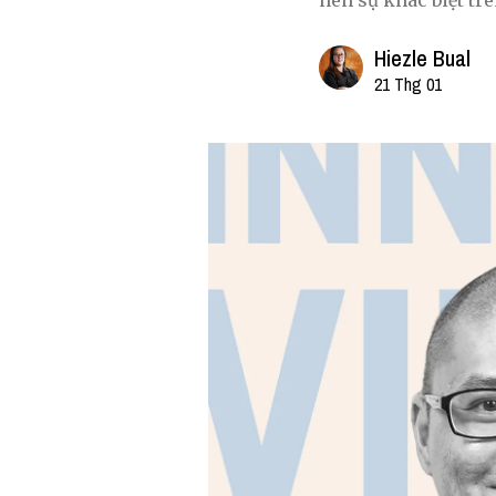
nên sự khác biệt tr
Hiezle Bual
21 Thg 01