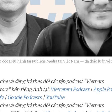
ốc Điều hành tại Publicis Media tại Việt Nam — đã thảo luận về c
ghe và đăng ký theo dõi các tập podcast “Vietnam
tors” bản tiếng Anh tại:
Vietcetera Podcast
|
Apple Po
fy
|
Google Podcasts
|
YouTube
.
ghe và đăng ký theo dõi các tập podcast “Vietnam