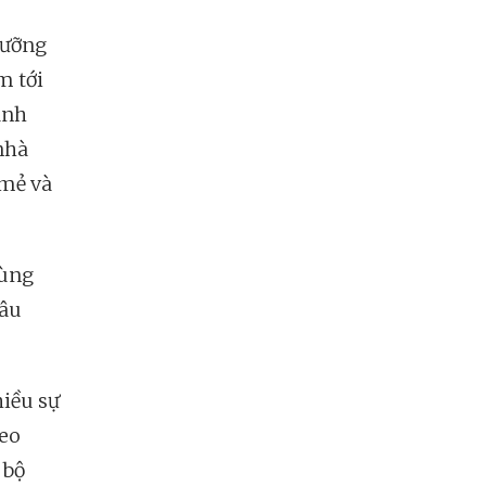
gưỡng
m tới
ành
nhà
 mẻ và
dùng
sâu
hiều sự
deo
 bộ