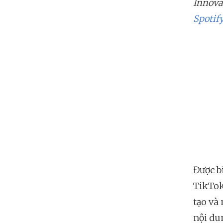
Innovat
Spotif
Được bi
TikTok
tạo và 
nội dun