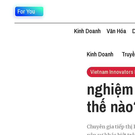
For You
Kinh Doanh
Văn Hóa
D
Kinh Doanh
Truy
Vietnam Innovators 
nghiệm 
thế nào
Chuyên gia tiếp thị