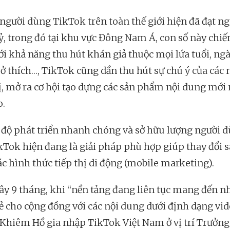
người dùng TikTok trên toàn thế giới hiện đã đạt n
tỷ, trong đó tại khu vực Đông Nam Á, con số này chiế
ới khả năng thu hút khán giả thuộc mọi lứa tuổi, ng
sở thích…, TikTok cũng dần thu hút sự chú ý của các 
hị, mở ra cơ hội tạo dựng các sản phẩm nội dung mới
o.
c độ phát triển nhanh chóng và sở hữu lượng người 
ikTok hiện đang là giải pháp phù hợp giúp thay đổi 
ác hình thức tiếp thị di động (mobile marketing).
ây 9 tháng, khi “nền tảng đang liên tục mang đến n
 cho cộng đồng với các nội dung dưới định dạng vi
 Khiêm Hồ gia nhập TikTok Việt Nam ở vị trí Trưởng