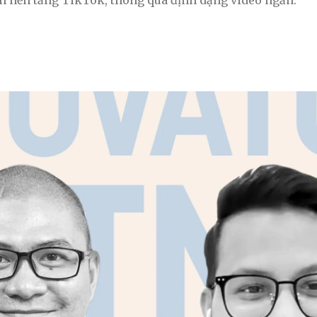
ên nền tảng TikTok, thông qua định dạng video ngắn.