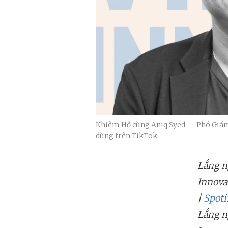
Khiêm Hồ cùng Aniq Syed — Phó Giám đ
dùng trên TikTok.
Lắng n
Innova
|
Spoti
Lắng n