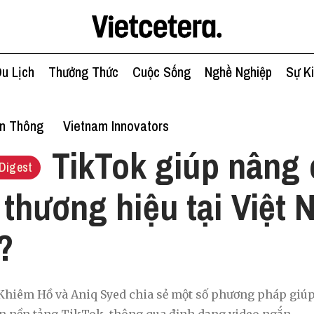
u Lịch
Thưởng Thức
Cuộc Sống
Nghề Nghiệp
Sự K
ền Thông
Vietnam Innovators
TikTok giúp nâng 
Digest
thương hiệu tại Việt
?
 Khiêm Hồ và Aniq Syed chia sẻ một số phương pháp giúp