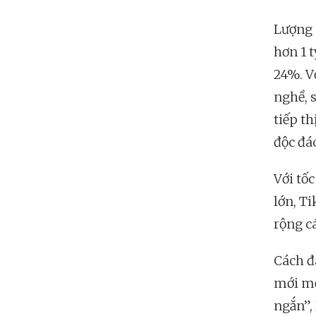
Lượng 
hơn 1 
24%. V
nghề, 
tiếp t
độc đá
Với tố
lớn, T
rộng c
Cách đ
mới mẻ
ngắn”,