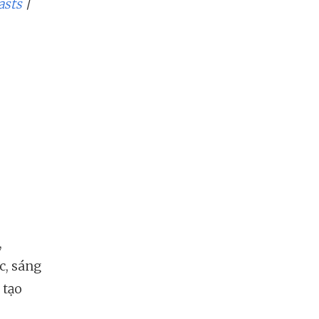
asts
|
,
c, sáng
 tạo