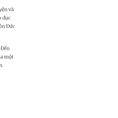
yện và
o dục
Tôn Đức
. Đến
ủa một
n