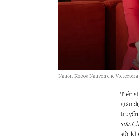
Nguồn: Khooa Nguyen cho Vietcetera
Tiến s
giáo d
truyền
sữa, Ch
sức kh