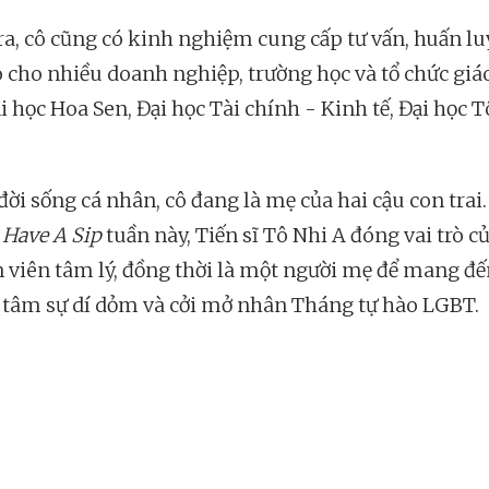
ra, cô cũng có kinh nghiệm cung cấp tư vấn, huấn lu
o cho nhiều doanh nghiệp, trường học và tổ chức giá
i học Hoa Sen, Đại học Tài chính - Kinh tế, Đại học 
đời sống cá nhân, cô đang là mẹ của hai cậu con trai
p
Have A Sip
tuần này, Tiến sĩ Tô Nhi A đóng vai trò c
 viên tâm lý, đồng thời là một người mẹ để mang đế
tâm sự dí dỏm và cởi mở nhân Tháng tự hào LGBT.