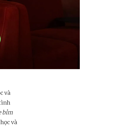
c và
rình
ẹ bỉm
 học và