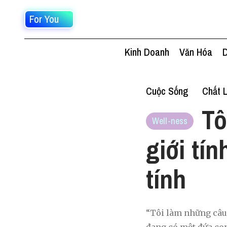
For You
Kinh Doanh
Văn Hóa
D
Cuộc Sống
Chất 
Tô
Well-ness
giới tí
tính
“Tôi làm những câu