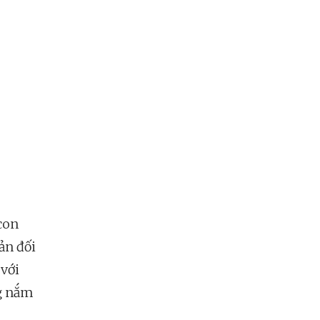
c
con
ản đối
 với
ng nắm