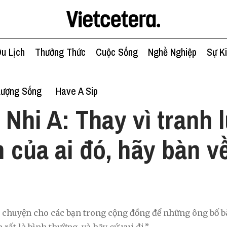
u Lịch
Thưởng Thức
Cuộc Sống
Nghề Nghiệp
Sự K
Lượng Sống
Have A Sip
 Nhi A: Thay vì tranh 
nh của ai đó, hãy bàn 
 chuyện cho các bạn trong cộng đồng để những ông bố b