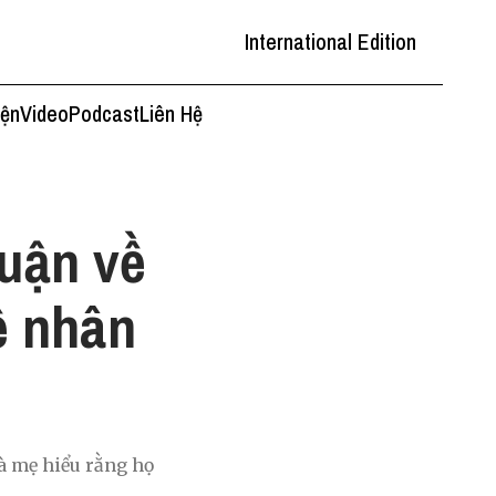
International Edition
iện
Video
Podcast
Liên Hệ
luận về
về nhân
à mẹ hiểu rằng họ