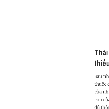
Thái
thiế
Sau nh
thuộc 
của nh
con củ
đủ thô