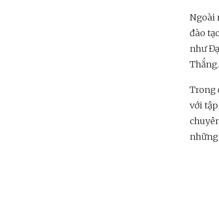
Ngoài 
đào tạ
như Đạ
Thắng.
Trong 
với tậ
chuyên
những 