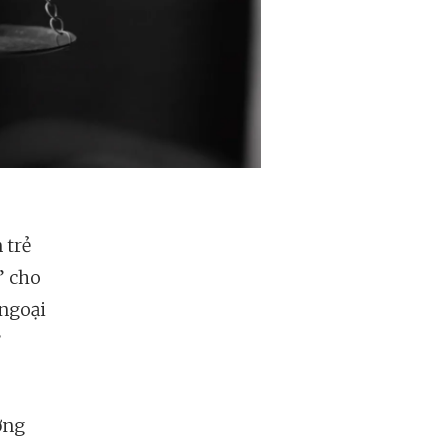
 trẻ
” cho
 ngoại
”
ờng