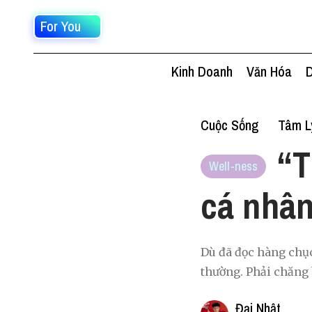
For You
Kinh Doanh
Văn Hóa
D
Cuộc Sống
Tâm L
“T
Well-ness
cá nhân
Dù đã đọc hàng chục 
thường. Phải chăng 
Đại Nhật