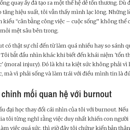
ồng quay ấy đã tạo ra một thế hệ dễ tổn thương. Dù 
 tăng hiệu suất, tôi vẫn thấy mình lạc lõng. Những l
 kiểu “cân bằng công việc – cuộc sống” không thể
 mỏi mệt sâu bên trong.
t có thật sự chỉ đến từ làm quá nhiều hay so sánh q
 Tôi bắt đầu nhìn khác khi biết đến khái niệm 'tổn 
' (moral injury). Đó là khi ta kiệt sức không phải vì
, mà vì phải sống và làm trái với điều mình tin là đ
 chỉnh mối quan hệ với burnout
u đại học thay đổi cái nhìn của tôi với burnout. Nếu
kia tôi từng nghĩ rằng việc duy nhất khiến con người 
làm việc quá sức, thì giờ đây tôi chứng kiến bản thâ