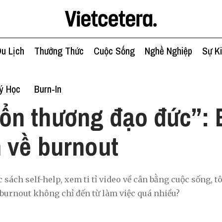
u Lịch
Thưởng Thức
Cuộc Sống
Nghề Nghiệp
Sự K
ý Học
Burn-In
ổn thương đạo đức”: 
 về burnout
sách self-help, xem ti tỉ video về cân bằng cuộc sống, t
burnout không chỉ đến từ làm việc quá nhiều?