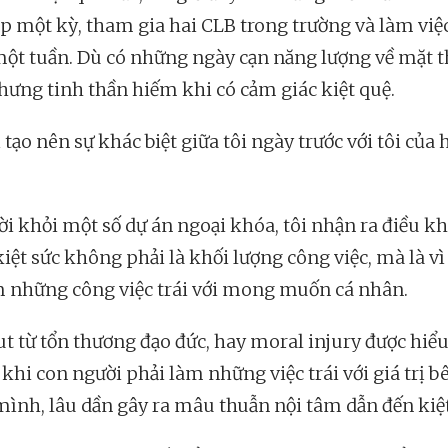
p một kỳ, tham gia hai CLB trong trường và làm việ
một tuần. Dù có những ngày cạn năng lượng về mặt t
nhưng tinh thần hiếm khi có cảm giác kiệt quệ.
 tạo nên sự khác biệt giữa tôi ngày trước với tôi của 
ời khỏi một số dự án ngoại khóa, tôi nhận ra điều k
iệt sức không phải là khối lượng công việc, mà là vì
m những công việc trái với mong muốn cá nhân.
t từ tổn thương đạo đức, hay moral injury được hiể
 khi con người phải làm những việc trái với giá trị b
mình, lâu dần gây ra mâu thuẫn nội tâm dẫn đến kiệt