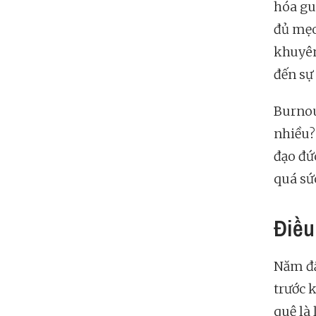
hóa gu
đủ mẹo
khuyên
đến sự
Burnou
nhiều?
đạo đức
quá sức
Điều
Năm đầ
trước 
quệ là 