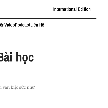
International Edition
iện
Video
Podcast
Liên Hệ
Bài học
ôi vẫn kiệt sức như