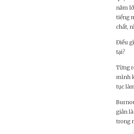
năm lớ
tiếng 
chất, 
Điều gì
tại?
Từng r
mình k
tục là
Burnou
giản là
trong 