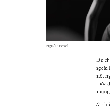
Nguồn: Pexel
Câu ch
ngoài k
một ng
khóa đ
nhưng p
Văn hó