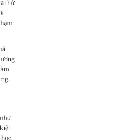
đã thử
ời
 chạm
uá
thương
 làm
úng.
 như
kiệt
n học