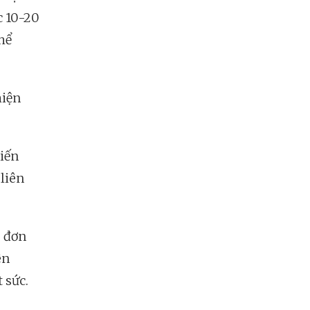
c 10-20
hể
hiện
hiến
 liên
u đơn
ên
 sức.