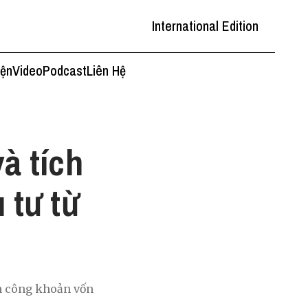
International Edition
iện
Video
Podcast
Liên Hệ
à tích
 tư từ
nh công khoản vốn