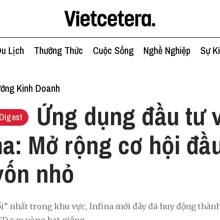
u Lịch
Thưởng Thức
Cuộc Sống
Nghề Nghiệp
Sự K
ớng Kinh Doanh
Ứng dụng đầu tư v
Digest
ina: Mở rộng cơ hội đầu
vốn nhỏ
ổi” nhất trong khu vực, Infina mới đây đã huy động thà