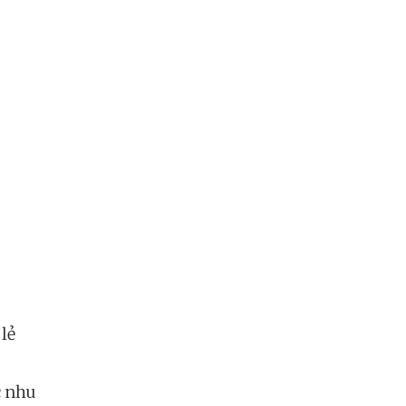
lẻ
c nhu