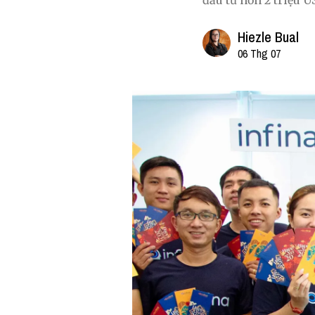
đầu tư hơn 2 triệu U
Hiezle Bual
06 Thg 07