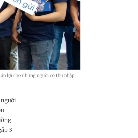
uận lợi cho những người có thu nhập
 người
ệu
rường
gấp 3