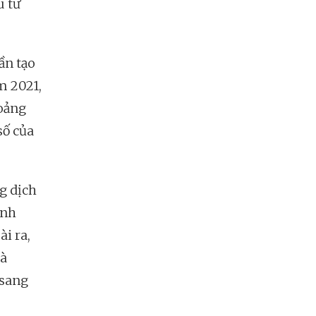
u tư
ần tạo
m 2021,
oảng
số của
g dịch
ình
i ra,
à
 sang