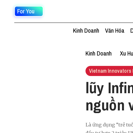
For You
Kinh Doanh
Văn Hóa
D
Kinh Doanh
Xu Hư
Vietnam Innovators 
lũy Inf
nguồn 
Là ứng dụng “trẻ tu