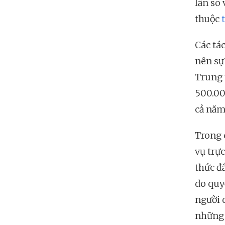
lần so 
thuộc
Các tá
nên sự
Trung 
500.00
cả năm
Trong 
vụ trự
thức đ
do quy
người 
những 