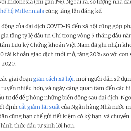
với Indonesia (chỉ gần 1%). Ngoài ra, số lượng nhà đầ
thế hệ Millennials
cũng tăng lên đáng kể.
c động của đại dịch COVID-19 đến xã hội cũng góp ph
 gia tăng tỷ lệ đầu tư. Chỉ trong vòng 5 tháng đầu nă
tâm Lưu ký Chứng khoán Việt Nam đã ghi nhận kh
0 tài khoản giao dịch mới mở, tăng 20% so với con 
 2020.
các giai đoạn
giãn cách xã hội
, mọi người dần sử dụn
c tuyến nhiều hơn, và ngày càng quan tâm đến các h
ầu tư để đề phòng những biến động sau đại dịch. Ngoà
ết định
cắt giảm lãi suất
của Ngân hàng Nhà nước m
dân cũng hạn chế gửi tiết kiệm có kỳ hạn, và chuyển
hình thức đầu tư sinh lời hơn.