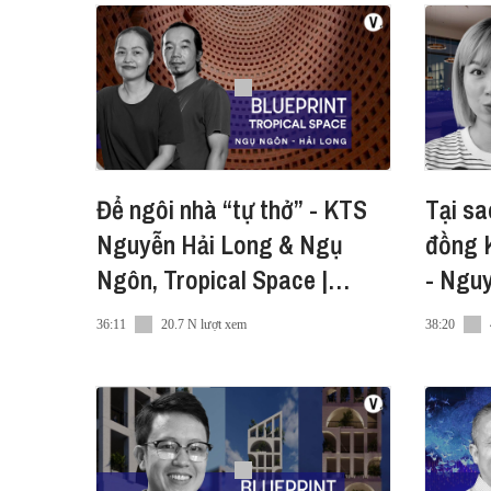
Để ngôi nhà “tự thở” - KTS
Tại sa
Nguyễn Hải Long & Ngụ
đồng K
Ngôn, Tropical Space |
- Nguy
Blueprint SS2 Ep6
#Bluep
36:11
20.7 N lượt xem
38:20