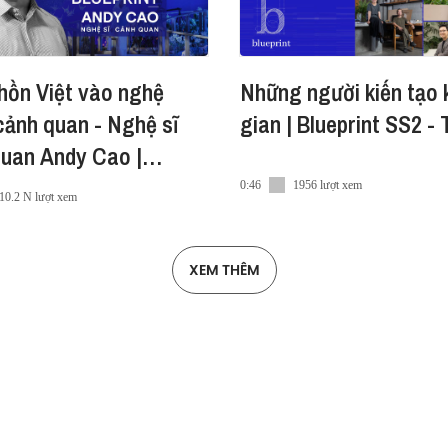
hồn Việt vào nghệ
Những người kiến tạo
cảnh quan - Nghệ sĩ
gian | Blueprint SS2 -
quan Andy Cao |
int SS2 Ep1
0:46
1956 lượt xem
10.2 N lượt xem
XEM THÊM