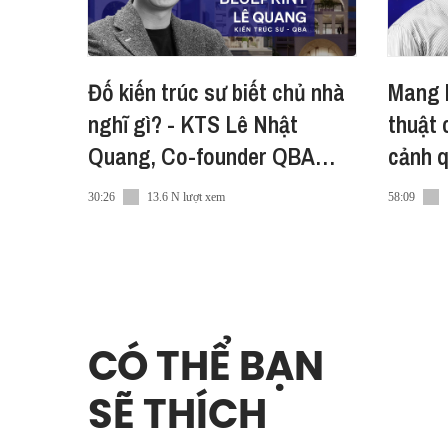
Đố kiến trúc sư biết chủ nhà
Mang 
nghĩ gì? - KTS Lê Nhật
thuật 
Quang, Co-founder QBA
cảnh 
Architects | #Blueprint
Bluepr
30:26
13.6 N lượt xem
58:09
CÓ THỂ BẠN
SẼ THÍCH