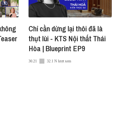
 không
Chỉ cần dừng lại thôi đã là
 Teaser
thụt lùi - KTS Nội thất Thái
Hòa | Blueprint EP9
36:21
32.1 N lượt xem