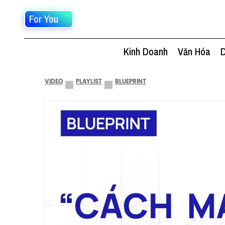
For You
Kinh Doanh
Văn Hóa
D
VIDEO
PLAYLIST
BLUEPRINT