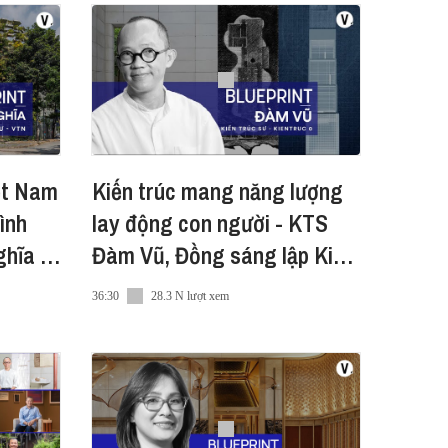
iệt Nam
Kiến trúc mang năng lượng
ình
lay động con người - KTS
hĩa |
Đàm Vũ, Đồng sáng lập Kiến
trúc O | #Blueprint S2
36:30
28.3 N lượt xem