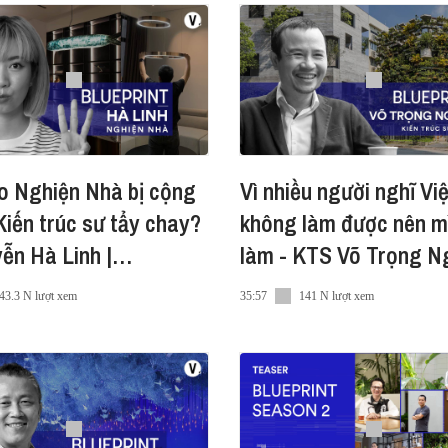
o Nghiện Nhà bị cộng
Vì nhiều người nghĩ V
iến trúc sư tẩy chay?
không làm được nên m
ễn Hà Linh |
làm - KTS Võ Trọng Ng
rint S2 Ep5
#Blueprint S2 Ep4
43.3 N lượt xem
35:57
141 N lượt xem