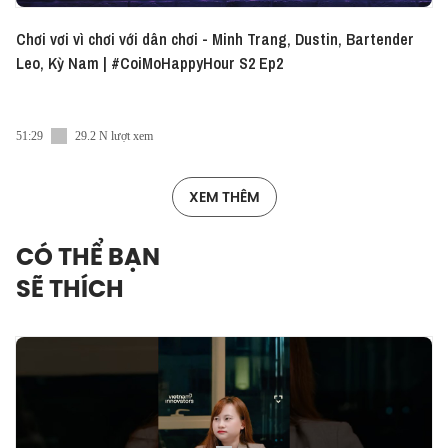
Chơi vơi vì chơi với dân chơi - Minh Trang, Dustin, Bartender
Leo, Kỳ Nam | #CoiMoHappyHour S2 Ep2
51:29
29.2 N lượt xem
XEM THÊM
CÓ THỂ BẠN
SẼ THÍCH