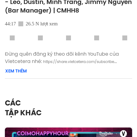
- Leo, Dustin, Minh Trang, Jimmy Nguyễn
(Bar Manager) | CMHH8
44:17
26.5 N lượt xem
Đừng quên đăng ký theo dõi kênh YouTube của
Vietcetera nhé:
https://share.vietcetera.com/subscribe
XEM THÊM
Yêu thích tập podcast này, bạn có thể donate cho
Cởi Mở tại:
● Super Thanks trên Youtube
CÁC
● Patreon:
https://www.patreon.com/vietcetera
TẬP KHÁC
● Buy me a coffee:
https://www.buymeacoffee.com/vietcetera
—