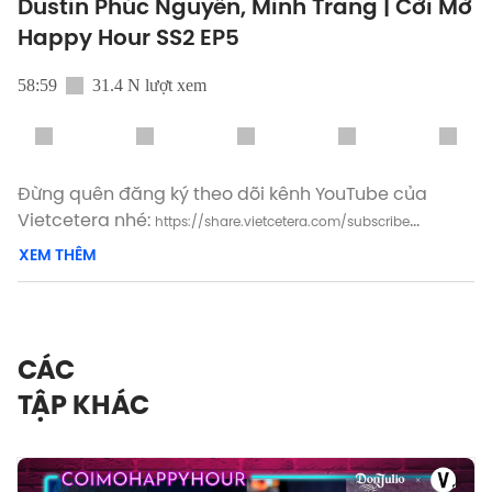
Dustin Phúc Nguyễn, Minh Trang | Cởi Mở
Happy Hour SS2 EP5
58:59
31.4 N lượt xem
Đừng quên đăng ký theo dõi kênh YouTube của
Vietcetera nhé:
https://share.vietcetera.com/subscribe
XEM THÊM
Yêu thích tập podcast này, bạn có thể donate cho
Cởi Mở tại:
● Nút Super Thanks trên Youtube
● Patreon:
https://www.patreon.com/vietcetera
CÁC
● Buy me a coffee:
https://www.buymeacoffee.com/vietcetera
TẬP KHÁC
—
Có nên để mặt mộc, mặc đồ bình thường lên bar?