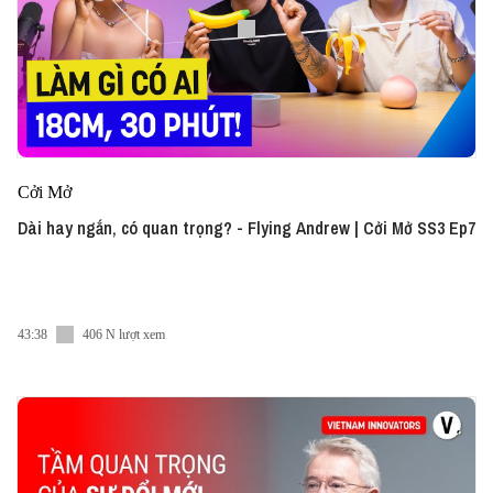
Cởi Mở
Dài hay ngắn, có quan trọng? - Flying Andrew | Cởi Mở SS3 Ep7
43:38
406 N lượt xem