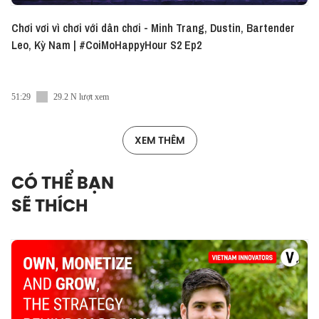
Chơi vơi vì chơi với dân chơi - Minh Trang, Dustin, Bartender
Leo, Kỳ Nam | #CoiMoHappyHour S2 Ep2
51:29
29.2 N lượt xem
XEM THÊM
CÓ THỂ BẠN
SẼ THÍCH