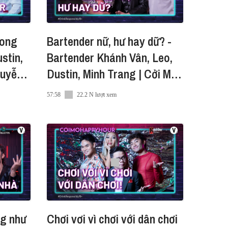
rong
Bartender nữ, hư hay dữ? -
stin,
Bartender Khánh Vân, Leo,
guyễn
Dustin, Minh Trang | Cởi Mở
H8
Happy Hour SS2 EP7
57:58
22.2 N lượt xem
quốc gia.
ầy pha chế, Johnnie Walker đã
hisky tầm cỡ quốc tế. Johnnie
ng như
Chơi vơi vì chơi với dân chơi