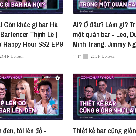
he tập podcast này dưới dạng audio tại:
i Gòn khác gì bar Hà
Ai? Ở đâu? Làm gì? T
 Bartender Thịnh Lê |
một quán bar - Leo, Du
/CMHH-AP
ở Happy Hour SS2 EP9
Minh Trang, Jimmy N
(Bar Manager) | CMH
24.4 N lượt xem
44:17
26.5 N lượt xem
ố một thế giới (theo IWSR), được yêu thích trên hơn 180 
 một cửa hàng buôn bán nhỏ, trải qua sáu thế hệ bậc th
o, và vươn mình thành một doanh nghiệp sản xuất rượu w
đầy phong cách, nguyên bản, và đặc trưng.
 đèn, tôi lên đồ -
Thiết kế bar cũng giố