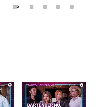
0
ú Polo’. Kênh TikTok của chú,
Việt Nam.
 đi bar?” Liệu rằng trẻ không