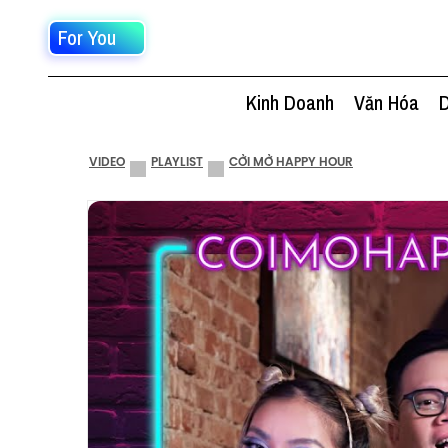
For You
Kinh Doanh
Văn Hóa
D
VIDEO
PLAYLIST
CỞI MỞ HAPPY HOUR