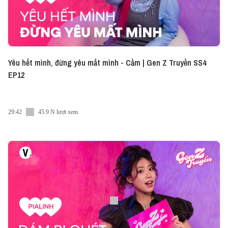
Yêu hết mình, đừng yêu mất mình - Cầm | Gen Z Truyền SS4
EP12
29:42
45.9 N lượt xem