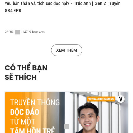
Yêu bản thân và tích cực độc hại? - Trúc Anh | Gen Z Truyền
SS4 EP8
26:36
147 N lượt xem
XEM THÊM
CÓ THỂ BẠN
SẼ THÍCH