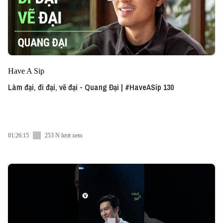
Have A Sip
Làm đại, đi đại, vẽ đại - Quang Đại | #HaveASip 130
01:26:15
253 N lượt xem