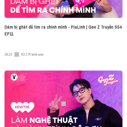
Dám bị ghét để tìm ra chính mình - PiaLinh | Gen Z Truyền SS4
EP11
26:23
63.5 N lượt xem