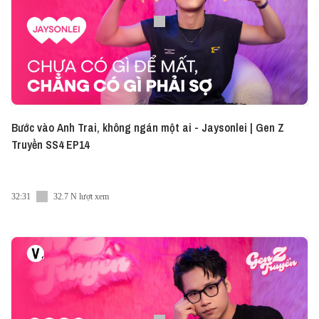
Để lại góp ý, phản hồi hay mong muốn hợp tác tại
địa chỉ email team@vietcetera.com
Nếu quá bận rộn để xem video, bạn có thể nghe tập
podcast này dưới dạng audio tại:
► Vietcetera Podcast:
Bước vào Anh Trai, không ngán một ai - Jaysonlei | Gen Z
https://vietcetera.com/vn/podcast/gen-z-truyen/mai-am-nhac-
Truyền SS4 EP14
me-minh-de-ramot-cuc-noi-nhieu-s21
► Spotify:
https://share.vietcetera.com/41Qjbzf
► Apple Podcast:
https://share.vietcetera.com/459ErTr
32:31
32.7 N lượt xem
---
Vietcetera đã có App dành cho iOS và Android,
mang đến trải nghiệm đọc bài viết và nghe
podcast thật mượt mà. Tải ngay tại đây nhé:
► iOS:
https://share.vietcetera.com/Appstore