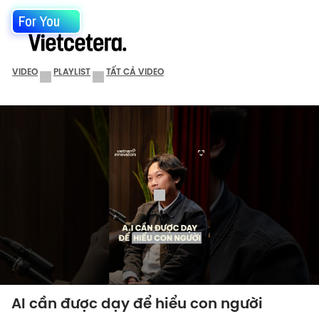
For You
VIDEO
PLAYLIST
TẤT CẢ VIDEO
AI cần được dạy để hiểu con người