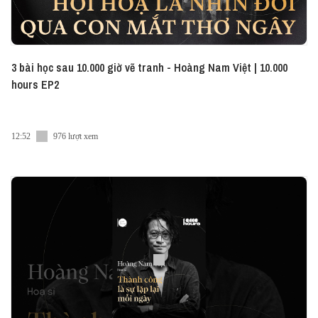
● Tiktok:
https://www.tiktok.com/@vietcetera_
● Twitter:
https://share.vietcetera.com/Twitter
3 bài học sau 10.000 giờ vẽ tranh - Hoàng Nam Việt | 10.000
#Vietnam_Innovators #VI #Vietcetera
hours EP2
#Vietcetera_Podcast #VNI_VI_S5_20
#AristonVietnam #AristonSlim3
12:52
976 lượt xem