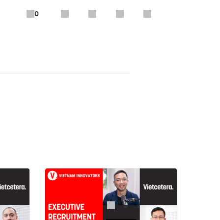
0
Có năng lực lãnh
 với thị trường Việt Nam.
ùng phổ biến hàng đầu đối với
thành trung tâm sản xuất các mặt
ng Việt Nam đối với ngành hàng
ày.