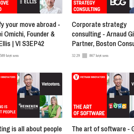
fy your move abroad -
Corporate strategy
i Omichi, Founder &
consulting - Arnaud Gi
tors tại:
llis | VI S3EP42
Partner, Boston Consu
Group
/
589 lượt xem
32:29
867 lượt xem
enHuu
-nguyen-huu-miro-24844583/
d, mang đến trải nghiệm đọc thật mượt mà các bài viết 
ing is all about people
The art of software - 
 ngay trên App luôn rồi đấy. Tải ngay về máy tại đây nh