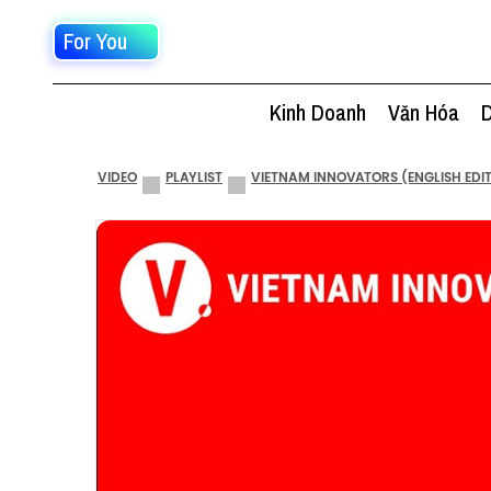
For You
Kinh Doanh
Văn Hóa
D
VIDEO
PLAYLIST
VIETNAM INNOVATORS (ENGLISH EDI