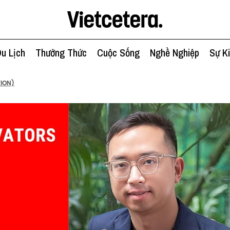
u Lịch
Thưởng Thức
Cuộc Sống
Nghề Nghiệp
Sự K
TION)