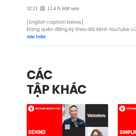
32:21
12.4 N lượt xem
[English caption below]
Đừng quên đăng ký theo dõi kênh YouTube củ
XEM THÊM
Khách mời của tập Vietnam Innovators lần này là ô
đạo và kinh nghiệm dày dặn trong ngành FMCG
Gia nhập thị trường Việt Nam đã được 25 năm
CÁC
người dân Việt. Nhận thấy tiềm năng kinh tế 
hàng thực phẩm và thức uống đóng gói cho cả
TẬP KHÁC
Trong tập podcast này, ông Binu Jacob sẽ ch
thực phẩm tiêu dùng, và lý do vì sao hơn 25 
Nếu quá bận rộn để xem video, bạn có thể ng
► Vietcetera Podcast:
https://share.vietcetera.