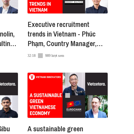
Executive recruitment
nolin,
trends in Vietnam - Phúc
lting
Phạm, Country Manager,
Robert Walters VN
32:18
989 lượt xem
thú vị về Sáng Tạo. Ngoài ra bạn
Gibu
A sustainable green
é