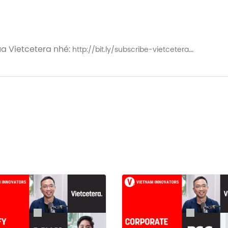
a Vietcetera nhé:
http://bit.ly/subscribe-vietcetera
ng Binu Jacob, Tổng giám đốc của Nestlé Việt Nam từ năm 2020. 
, ông Binu được kỳ vọng sẽ mang Nestlé phát triển cùng
, Netslé đến nay là một trong những thương hiệu tiêu d
tại thị trường này, Nestlé mong muốn đưa Việt Nam trở 
 thế giới.
ia sẻ với host Hảo Trần về sức hút mạnh mẽ của thị trườ
năm qua, Nestlé vẫn không ngừng đầu tư vào thị trường n
he tập podcast này dưới dạng audio tại:
com/VI-S3ep12