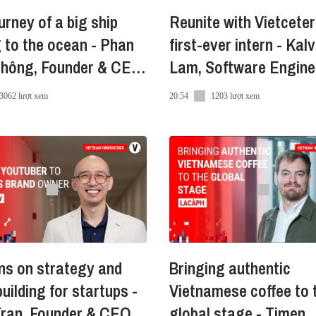
urney of a big ship
Reunite with Vietceter
g to the ocean - Phan
first-ever intern - Kalvin
Thông, Founder & CEO,
Lam, Software Engine
inh Corp.
Coinbase
3062 lượt xem
20:54
1203 lượt xem
ns on strategy and
Bringing authentic
uilding for startups -
Vietnamese coffee to 
Tran, Founder & CEO
global stage - Timen