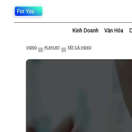
For You
Kinh Doanh
Văn Hóa
D
VIDEO
PLAYLIST
TẤT CẢ VIDEO