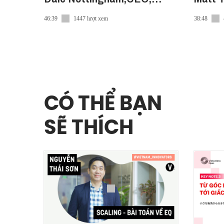
Afflatus Media Group (AMG)
Birch
46:39
1447 lượt xem
38:48
CÓ THỂ BẠN
SẼ THÍCH