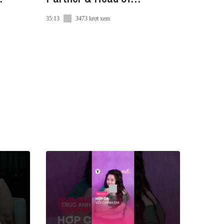
acàph
Corporate Finance, KPMG
35:13
3473 lượt xem
VN