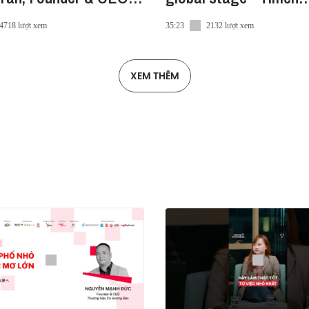
bury Shoes
Swijtink, Founder of L
4718 lượt xem
35:23
2132 lượt xem
XEM THÊM