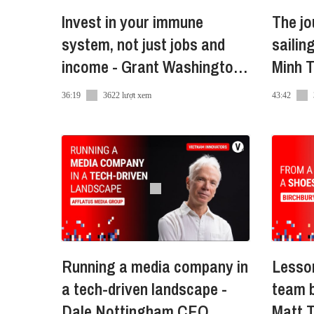
Invest in your immune
The jo
system, not just jobs and
sailin
income - Grant Washington-
Minh 
Smith & Vũ Hải Dương
Phuc S
36:19
3622 lượt xem
43:42
Running a media company in
Lesso
a tech-driven landscape -
team b
Dale Nottingham,CEO,
Matt 