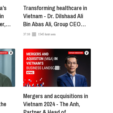
a’s
Transforming healthcare in
Vietnam - Dr. Dilshaad Ali
er,
Bin Abas Ali, Group CEO
Hoan My Medical Group
37:10
1545 lượt xem
Mergers and acquisitions in
the
Vietnam 2024 - The Anh,
Partner & Head of