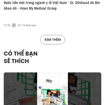
Bước tiến mới trong ngành y tế Việt Nam - Dr. Dilshaad Ali Bin
Abas Ali - Hoan My Medical Group
37:10
54.7 N lượt xem
XEM THÊM
CÓ THỂ BẠN
SẼ THÍCH