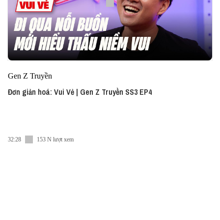
Gen Z Truyền
Đơn giản hoá: Vui Vẻ | Gen Z Truyền SS3 EP4
32:28
153 N lượt xem