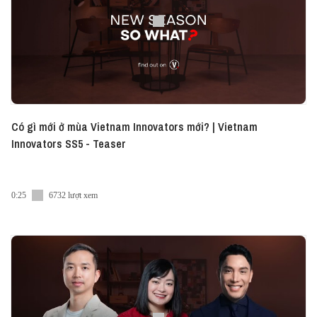
https://www.amazon.com/AmazonBasics-USB-C-Cabl
Certified/dp/B085SB6RSN/ref=s[…]R8&qid=162442140
#Vietcetera_Podcast #Vietnam_Innovators_EN #Vie
Có gì mới ở mùa Vietnam Innovators mới? | Vietnam
Innovators SS5 - Teaser
0:25
6732 lượt xem