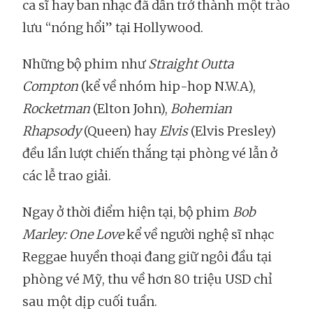
ca sĩ hay ban nhạc đã dần trở thành một trào
lưu “nóng hổi” tại Hollywood.
Những bộ phim như
Straight Outta
Compton
(kể về nhóm hip-hop N.W.A),
Rocketman
(Elton John),
Bohemian
Rhapsody
(Queen) hay
Elvis
(Elvis Presley)
đều lần lượt chiến thắng tại phòng vé lẫn ở
các lễ trao giải.
Ngay ở thời điểm hiện tại, bộ phim
Bob
Marley: One Love
kể về người nghệ sĩ nhạc
Reggae huyền thoại đang giữ ngôi đầu tại
phòng vé Mỹ, thu về hơn 80 triệu USD chỉ
sau một dịp cuối tuần.