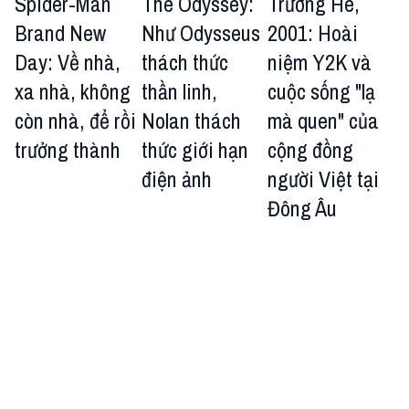
Spider-Man
The Odyssey:
Trường Hè,
Brand New
Như Odysseus
2001: Hoài
Day: Về nhà,
thách thức
niệm Y2K và
xa nhà, không
thần linh,
cuộc sống "lạ
còn nhà, để rồi
Nolan thách
mà quen" của
trưởng thành
thức giới hạn
cộng đồng
điện ảnh
người Việt tại
Đông Âu