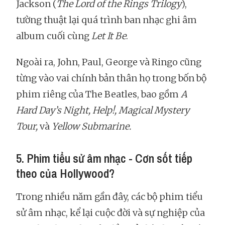
Jackson (
The Lord of the Rings Trilogy
),
tường thuật lại quá trình ban nhạc ghi âm
album cuối cùng
Let It Be
.
Ngoài ra, John, Paul, George và Ringo cũng
từng vào vai chính bản thân họ trong bốn bộ
phim riêng của The Beatles, bao gồm
A
Hard Day’s Night, Help!, Magical Mystery
Tour,
và
Yellow Submarine.
5. Phim tiểu sử âm nhạc - Cơn sốt tiếp
theo của Hollywood?
Trong nhiều năm gần đây, các bộ phim tiểu
sử âm nhạc, kể lại cuộc đời và sự nghiệp của